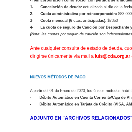
-
Reincorporación como socio, con pérdida de antigüed
1- Cancelación de deuda:
actualizada al día de la fech
2- Cuota administrativa por reincorporación:
$83.000 
3- Cuota mensual (6 ctas. anticipadas):
$7350
4- La cuota de seguro de Caución por Despachante y
(
Nota:
las cuotas por seguro de caución son independientes
Ante cualquier consulta de estado de deuda, cuot
dirigirse únicamente vía mail a
luis@cda.org.ar
NUEVOS MÉTODOS DE PAGO
A partir del 01 de Enero de 2020, los únicos métodos habili
- Débito Automático en Cuenta Corriente/Caja de Ah
- Débito Automático en Tarjeta de Crédito (VISA, 
ADJUNTO EN "ARCHIVOS RELACIONADOS"