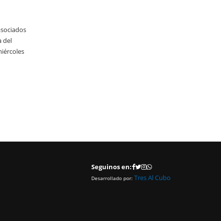
El día de hoy (07/08/2026), la Secretaria de Agricultura, Ganader
Pesca (SAGPA) publicó en el Boletín Oficial la Resolución Nº 13
asociados
con el fin de incorporar los montos arancelarios que por retrib
a del
percibirá el Servicio Nacional de Sanidad y Calidad Agroaliment
iércoles
(SENASA), organismo descentralizado en la órbita de la referida
Secretaría, correspondientes a los servicios prestados a tercero
relativo a productos alimenticios.
LEER MAS
Seguinos en:
Tres Al Cubo
Desarrollado por: