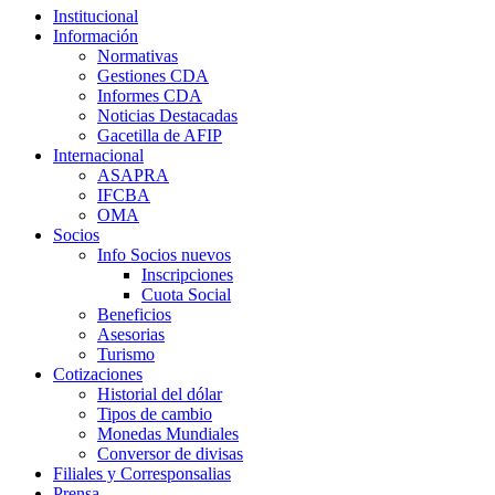
Institucional
Información
Normativas
Gestiones CDA
Informes CDA
Noticias Destacadas
Gacetilla de AFIP
Internacional
ASAPRA
IFCBA
OMA
Socios
Info Socios nuevos
Inscripciones
Cuota Social
Beneficios
Asesorias
Turismo
Cotizaciones
Historial del dólar
Tipos de cambio
Monedas Mundiales
Conversor de divisas
Filiales y Corresponsalias
Prensa