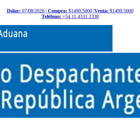
Dólar:
07/08/2026 |
Compra:
$1490.5000 |
Venta:
$1499.5000
Teléfono:
+54 11 4331 2338