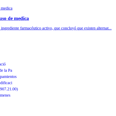
uso de medica
 ingrediente farmacéutico activo, que concluyó que existen alternat...
ació
de la Pa
ipamientos
ificaci
6907.21.00)
ámenes