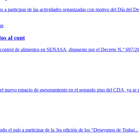
a participar de las actividades organizadas con motivo del Día del De
os al cont
l control de alimentos en SENASA, dispuesto por el Decreto N.° 697/20
del nuevo espacio de asesoramiento en el segundo piso del CDA, ya se p
 el país a participar de la 3ra edición de los “Desayunos de Trabaj...