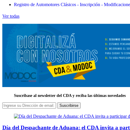
Registro de Automotores Clásicos - Inscripción - Modificacion
Ver todas
Suscríbase al newsletter del CDA y reciba las últimas novedades
Suscribirse
Día del Despachante de Aduana: el CDA invita a part