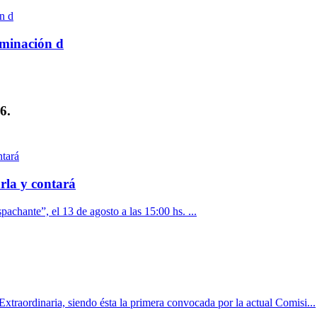
rminación d
6.
rla y contará
pachante”, el 13 de agosto a las 15:00 hs. ...
xtraordinaria, siendo ésta la primera convocada por la actual Comisi...