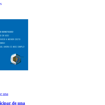
es
icipar de una