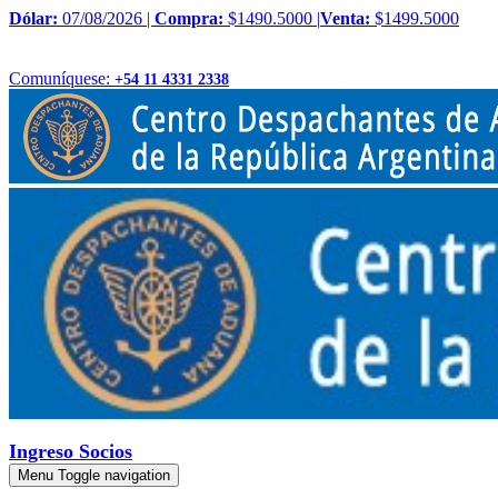
Dólar:
07/08/2026 |
Compra:
$1490.5000 |
Venta:
$1499.5000
Comuníquese:
+54 11 4331 2338
Ingreso Socios
Menu
Toggle navigation