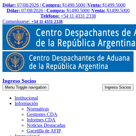
Dólar:
07/08/2026 |
Compra:
$1490.5000 |
Venta:
$1499.5000
Dólar:
07/08/2026 |
Compra:
$1490.5000 |
Venta:
$1499.5000
Teléfono:
+54 11 4331 2338
Comuníquese:
+54 11 4331 2338
Ingreso Socios
Menu
Toggle navigation
Ingreso Socios
Institucional
Información
Normativas
Gestiones CDA
Informes CDA
Noticias Destacadas
Gacetilla de AFIP