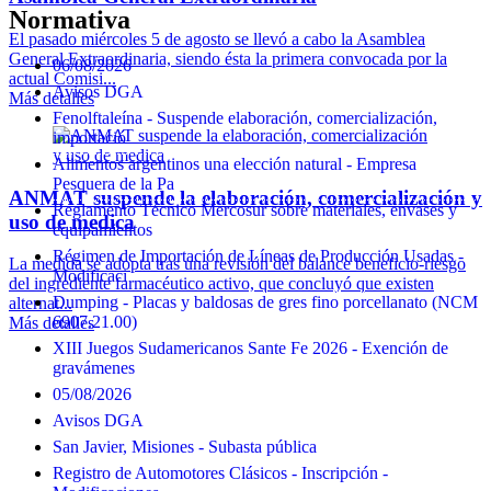
Normativa
El pasado miércoles 5 de agosto se llevó a cabo la Asamblea
General Extraordinaria, siendo ésta la primera convocada por la
06/08/2026
actual Comisi...
Avisos DGA
Más detalles
Fenolftaleína - Suspende elaboración, comercialización,
importació
Alimentos argentinos una elección natural - Empresa
Pesquera de la Pa
ANMAT suspende la elaboración, comercialización y
Reglamento Técnico Mercosur sobre materiales, envases y
uso de medica
equipamientos
Régimen de Importación de Líneas de Producción Usadas -
La medida se adopta tras una revisión del balance beneficio-riesgo
Modificaci
del ingrediente farmacéutico activo, que concluyó que existen
Dumping - Placas y baldosas de gres fino porcellanato (NCM
alternat...
6907.21.00)
Más detalles
XIII Juegos Sudamericanos Sante Fe 2026 - Exención de
gravámenes
05/08/2026
Avisos DGA
San Javier, Misiones - Subasta pública
Registro de Automotores Clásicos - Inscripción -