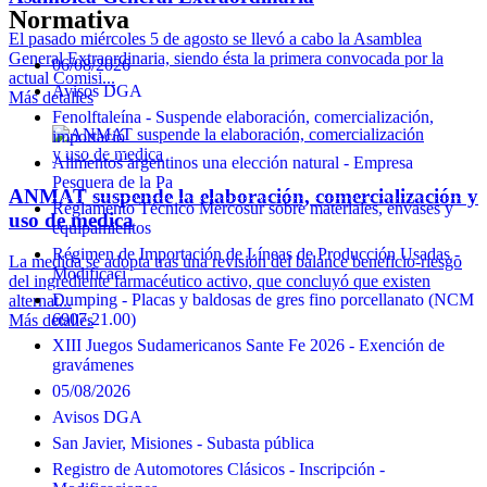
Normativa
El pasado miércoles 5 de agosto se llevó a cabo la Asamblea
General Extraordinaria, siendo ésta la primera convocada por la
06/08/2026
actual Comisi...
Avisos DGA
Más detalles
Fenolftaleína - Suspende elaboración, comercialización,
importació
Alimentos argentinos una elección natural - Empresa
Pesquera de la Pa
ANMAT suspende la elaboración, comercialización y
Reglamento Técnico Mercosur sobre materiales, envases y
uso de medica
equipamientos
Régimen de Importación de Líneas de Producción Usadas -
La medida se adopta tras una revisión del balance beneficio-riesgo
Modificaci
del ingrediente farmacéutico activo, que concluyó que existen
Dumping - Placas y baldosas de gres fino porcellanato (NCM
alternat...
6907.21.00)
Más detalles
XIII Juegos Sudamericanos Sante Fe 2026 - Exención de
gravámenes
05/08/2026
Avisos DGA
San Javier, Misiones - Subasta pública
Registro de Automotores Clásicos - Inscripción -