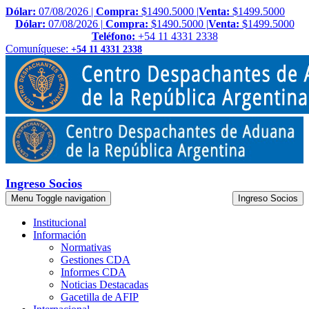
Dólar:
07/08/2026 |
Compra:
$1490.5000 |
Venta:
$1499.5000
Dólar:
07/08/2026 |
Compra:
$1490.5000 |
Venta:
$1499.5000
Teléfono:
+54 11 4331 2338
Comuníquese:
+54 11 4331 2338
Ingreso Socios
Menu
Toggle navigation
Ingreso Socios
Institucional
Información
Normativas
Gestiones CDA
Informes CDA
Noticias Destacadas
Gacetilla de AFIP