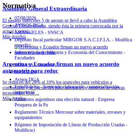
Normativa
Asamblea General Extraordinaria
07/08/2026
El pasado miércoles 5 de agosto se llevó a cabo la Asamblea
AVISOS DGA
General Extraordinaria, siendo ésta la primera convocada por la
actual Comisi...
ARANCELES - SNSCA
Más detalles
Depósito fiscal particular MIRGOR S.A.C.I.F.I.A. - Modifica
superfici
Subsecretaría de Industria y Economía del Conocimiento -
Facultades
Argentina y Ecuador firman un nuevo acuerdo
SENASA - Aranceles
automotriz para reduc
06/08/2026
Avisos DGA
Se reducen del 28% al 10% los aranceles para vehículos a
Fenolftaleína - Suspende elaboración, comercialización,
combustión y se fija un 0% para autopartes y modelos de nuevas
importació
tecnologías. Con ...
Más detalles
Alimentos argentinos una elección natural - Empresa
Pesquera de la Pa
Reglamento Técnico Mercosur sobre materiales, envases y
equipamientos
Régimen de Importación de Líneas de Producción Usadas -
Modificaci