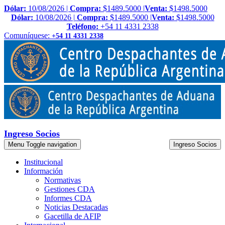
Dólar:
10/08/2026 |
Compra:
$1489.5000 |
Venta:
$1498.5000
Dólar:
10/08/2026 |
Compra:
$1489.5000 |
Venta:
$1498.5000
Teléfono:
+54 11 4331 2338
Comuníquese:
+54 11 4331 2338
Ingreso Socios
Menu
Toggle navigation
Ingreso Socios
Institucional
Información
Normativas
Gestiones CDA
Informes CDA
Noticias Destacadas
Gacetilla de AFIP