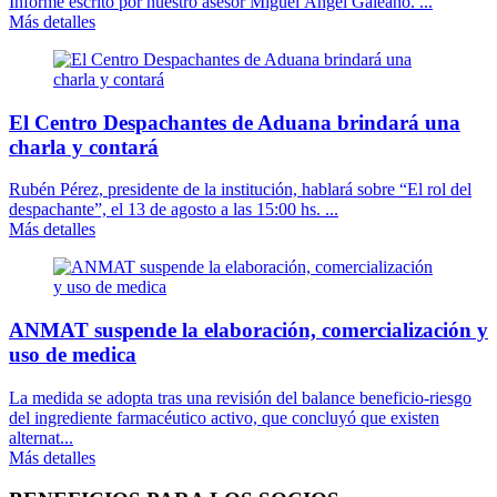
Informe escrito por nuestro asesor Miguel Ángel Galeano. ...
Más detalles
El Centro Despachantes de Aduana brindará una
charla y contará
Rubén Pérez, presidente de la institución, hablará sobre “El rol del
despachante”, el 13 de agosto a las 15:00 hs. ...
Más detalles
ANMAT suspende la elaboración, comercialización y
uso de medica
La medida se adopta tras una revisión del balance beneficio-riesgo
del ingrediente farmacéutico activo, que concluyó que existen
alternat...
Más detalles