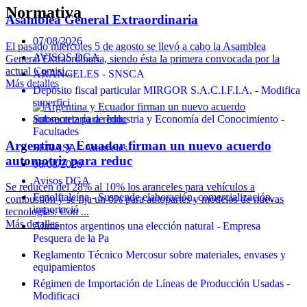
Normativa
Asamblea General Extraordinaria
07/08/2026
El pasado miércoles 5 de agosto se llevó a cabo la Asamblea
AVISOS DGA
General Extraordinaria, siendo ésta la primera convocada por la
actual Comisi...
ARANCELES - SNSCA
Más detalles
Depósito fiscal particular MIRGOR S.A.C.I.F.I.A. - Modifica
superfici
Subsecretaría de Industria y Economía del Conocimiento -
Facultades
Argentina y Ecuador firman un nuevo acuerdo
SENASA - Aranceles
automotriz para reduc
06/08/2026
Avisos DGA
Se reducen del 28% al 10% los aranceles para vehículos a
Fenolftaleína - Suspende elaboración, comercialización,
combustión y se fija un 0% para autopartes y modelos de nuevas
importació
tecnologías. Con ...
Más detalles
Alimentos argentinos una elección natural - Empresa
Pesquera de la Pa
Reglamento Técnico Mercosur sobre materiales, envases y
equipamientos
Régimen de Importación de Líneas de Producción Usadas -
Modificaci