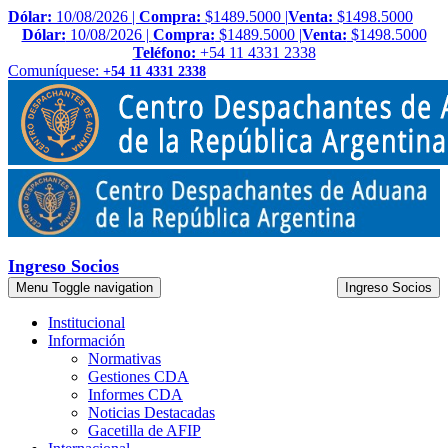
Dólar:
10/08/2026 |
Compra:
$1489.5000 |
Venta:
$1498.5000
Dólar:
10/08/2026 |
Compra:
$1489.5000 |
Venta:
$1498.5000
Teléfono:
+54 11 4331 2338
Comuníquese:
+54 11 4331 2338
Ingreso Socios
Menu
Toggle navigation
Ingreso Socios
Institucional
Información
Normativas
Gestiones CDA
Informes CDA
Noticias Destacadas
Gacetilla de AFIP