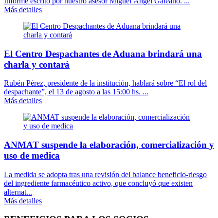
Informe escrito por nuestro asesor Miguel Ángel Galeano. ...
Más detalles
El Centro Despachantes de Aduana brindará una
charla y contará
Rubén Pérez, presidente de la institución, hablará sobre “El rol del
despachante”, el 13 de agosto a las 15:00 hs. ...
Más detalles
ANMAT suspende la elaboración, comercialización y
uso de medica
La medida se adopta tras una revisión del balance beneficio-riesgo
del ingrediente farmacéutico activo, que concluyó que existen
alternat...
Más detalles