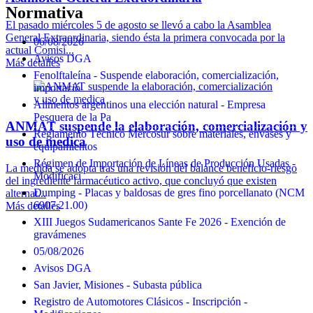
Normativa
El pasado miércoles 5 de agosto se llevó a cabo la Asamblea
General Extraordinaria, siendo ésta la primera convocada por la
06/08/2026
actual Comisi...
Avisos DGA
Más detalles
Fenolftaleína - Suspende elaboración, comercialización,
importació
Alimentos argentinos una elección natural - Empresa
Pesquera de la Pa
ANMAT suspende la elaboración, comercialización y
Reglamento Técnico Mercosur sobre materiales, envases y
uso de medica
equipamientos
Régimen de Importación de Líneas de Producción Usadas -
La medida se adopta tras una revisión del balance beneficio-riesgo
Modificaci
del ingrediente farmacéutico activo, que concluyó que existen
Dumping - Placas y baldosas de gres fino porcellanato (NCM
alternat...
6907.21.00)
Más detalles
XIII Juegos Sudamericanos Sante Fe 2026 - Exención de
gravámenes
05/08/2026
Avisos DGA
San Javier, Misiones - Subasta pública
Registro de Automotores Clásicos - Inscripción -