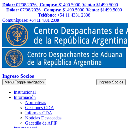
Dólar:
07/08/2026 |
Compra:
$1490.5000 |
Venta:
$1499.5000
Dólar:
07/08/2026 |
Compra:
$1490.5000 |
Venta:
$1499.5000
Teléfono:
+54 11 4331 2338
Comuníquese:
+54 11 4331 2338
Ingreso Socios
Menu
Toggle navigation
Ingreso Socios
Institucional
Información
Normativas
Gestiones CDA
Informes CDA
Noticias Destacadas
Gacetilla de AFIP