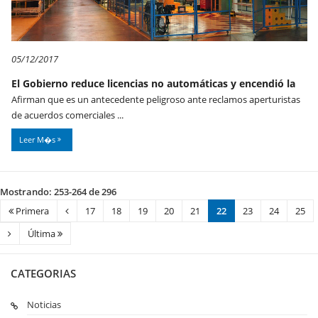
05/12/2017
El Gobierno reduce licencias no automáticas y encendió la
Afirman que es un antecedente peligroso ante reclamos aperturistas
de acuerdos comerciales ...
Leer M�s
Mostrando: 253-264 de 296
Primera
17
18
19
20
21
22
23
24
25
Última
CATEGORIAS
Noticias