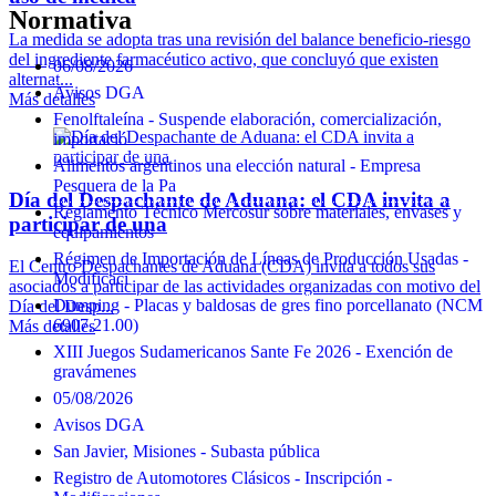
Normativa
La medida se adopta tras una revisión del balance beneficio-riesgo
del ingrediente farmacéutico activo, que concluyó que existen
06/08/2026
alternat...
Avisos DGA
Más detalles
Fenolftaleína - Suspende elaboración, comercialización,
importació
Alimentos argentinos una elección natural - Empresa
Pesquera de la Pa
Día del Despachante de Aduana: el CDA invita a
Reglamento Técnico Mercosur sobre materiales, envases y
participar de una
equipamientos
Régimen de Importación de Líneas de Producción Usadas -
El Centro Despachantes de Aduana (CDA) invita a todos sus
Modificaci
asociados a participar de las actividades organizadas con motivo del
Dumping - Placas y baldosas de gres fino porcellanato (NCM
Día del Desp...
6907.21.00)
Más detalles
XIII Juegos Sudamericanos Sante Fe 2026 - Exención de
gravámenes
05/08/2026
Avisos DGA
San Javier, Misiones - Subasta pública
Registro de Automotores Clásicos - Inscripción -