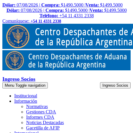
Dólar:
07/08/2026 |
Compra:
$1490.5000 |
Venta:
$1499.5000
Dólar:
07/08/2026 |
Compra:
$1490.5000 |
Venta:
$1499.5000
Teléfono:
+54 11 4331 2338
Comuníquese:
+54 11 4331 2338
Ingreso Socios
Menu
Toggle navigation
Ingreso Socios
Institucional
Información
Normativas
Gestiones CDA
Informes CDA
Noticias Destacadas
Gacetilla de AFIP