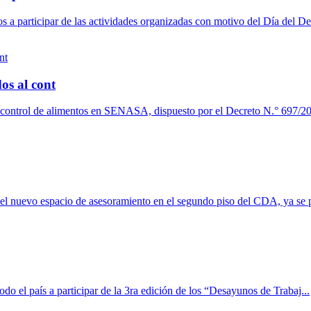
a participar de las actividades organizadas con motivo del Día del De
os al cont
l control de alimentos en SENASA, dispuesto por el Decreto N.° 697/20
del nuevo espacio de asesoramiento en el segundo piso del CDA, ya se p
 el país a participar de la 3ra edición de los “Desayunos de Trabaj...