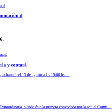
rminación d
6.
rla y contará
pachante”, el 13 de agosto a las 15:00 hs. ...
xtraordinaria, siendo ésta la primera convocada por la actual Comisi...