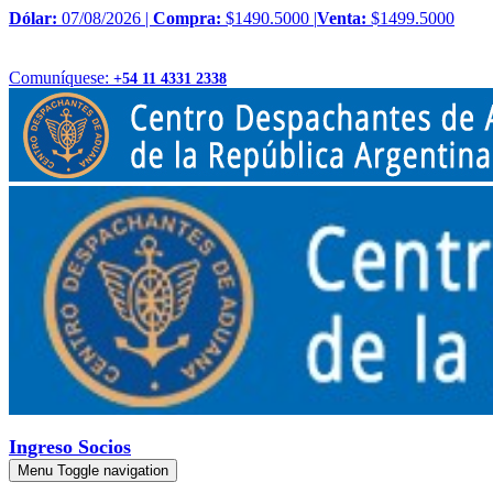
Dólar:
07/08/2026 |
Compra:
$1490.5000 |
Venta:
$1499.5000
Comuníquese:
+54 11 4331 2338
Ingreso Socios
Menu
Toggle navigation