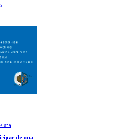
es
icipar de una