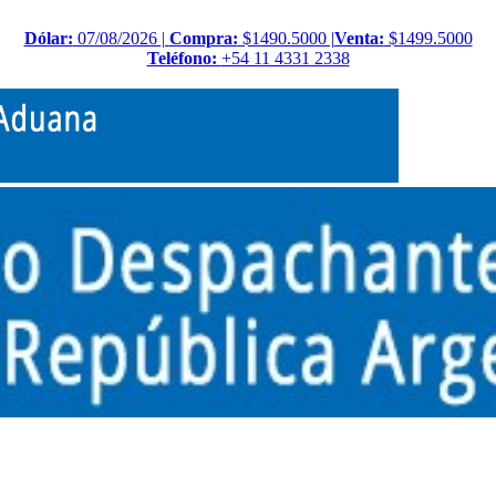
Dólar:
07/08/2026 |
Compra:
$1490.5000 |
Venta:
$1499.5000
Teléfono:
+54 11 4331 2338