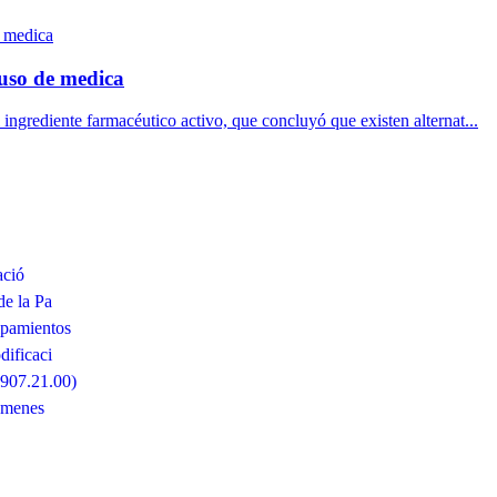
uso de medica
 ingrediente farmacéutico activo, que concluyó que existen alternat...
ació
de la Pa
ipamientos
ificaci
6907.21.00)
ámenes