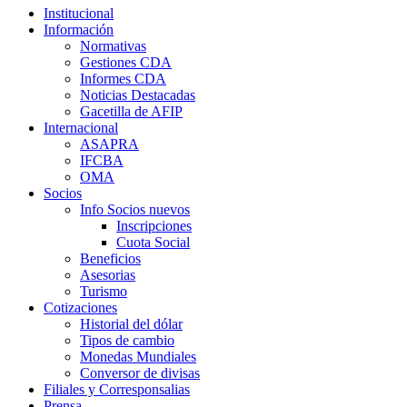
Institucional
Información
Normativas
Gestiones CDA
Informes CDA
Noticias Destacadas
Gacetilla de AFIP
Internacional
ASAPRA
IFCBA
OMA
Socios
Info Socios nuevos
Inscripciones
Cuota Social
Beneficios
Asesorias
Turismo
Cotizaciones
Historial del dólar
Tipos de cambio
Monedas Mundiales
Conversor de divisas
Filiales y Corresponsalias
Prensa