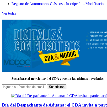
Registro de Automotores Clásicos - Inscripción - Modificacion
Ver todas
Suscríbase al newsletter del CDA y reciba las últimas novedades
Suscribirse
Día del Despachante de Aduana: el CDA invita a part