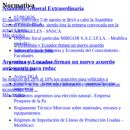
Normativa
Asamblea General Extraordinaria
07/08/2026
El pasado miércoles 5 de agosto se llevó a cabo la Asamblea
AVISOS DGA
General Extraordinaria, siendo ésta la primera convocada por la
actual Comisi...
ARANCELES - SNSCA
Más detalles
Depósito fiscal particular MIRGOR S.A.C.I.F.I.A. - Modifica
superfici
Subsecretaría de Industria y Economía del Conocimiento -
Facultades
Argentina y Ecuador firman un nuevo acuerdo
SENASA - Aranceles
automotriz para reduc
06/08/2026
Avisos DGA
Se reducen del 28% al 10% los aranceles para vehículos a
Fenolftaleína - Suspende elaboración, comercialización,
combustión y se fija un 0% para autopartes y modelos de nuevas
importació
tecnologías. Con ...
Más detalles
Alimentos argentinos una elección natural - Empresa
Pesquera de la Pa
Reglamento Técnico Mercosur sobre materiales, envases y
equipamientos
Régimen de Importación de Líneas de Producción Usadas -
Modificaci