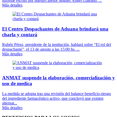
Informe escrito por nuestro asesor Miguel Ángel Galeano. ...
Más detalles
El Centro Despachantes de Aduana brindará una
charla y contará
Rubén Pérez, presidente de la institución, hablará sobre “El rol del
despachante”, el 13 de agosto a las 15:00 hs. ...
Más detalles
ANMAT suspende la elaboración, comercialización y
uso de medica
La medida se adopta tras una revisión del balance beneficio-riesgo
del ingrediente farmacéutico activo, que concluyó que existen
alternat...
Más detalles