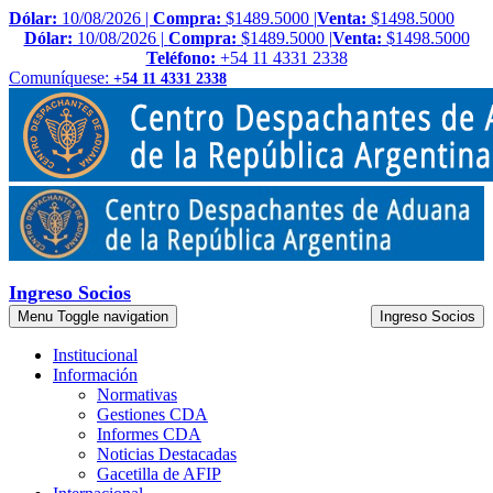
Dólar:
10/08/2026 |
Compra:
$1489.5000 |
Venta:
$1498.5000
Dólar:
10/08/2026 |
Compra:
$1489.5000 |
Venta:
$1498.5000
Teléfono:
+54 11 4331 2338
Comuníquese:
+54 11 4331 2338
Ingreso Socios
Menu
Toggle navigation
Ingreso Socios
Institucional
Información
Normativas
Gestiones CDA
Informes CDA
Noticias Destacadas
Gacetilla de AFIP