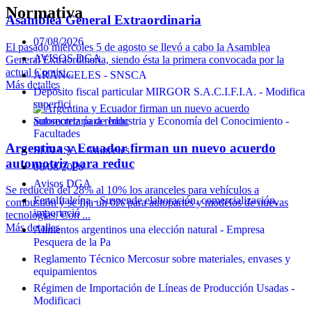
Normativa
Asamblea General Extraordinaria
07/08/2026
El pasado miércoles 5 de agosto se llevó a cabo la Asamblea
AVISOS DGA
General Extraordinaria, siendo ésta la primera convocada por la
actual Comisi...
ARANCELES - SNSCA
Más detalles
Depósito fiscal particular MIRGOR S.A.C.I.F.I.A. - Modifica
superfici
Subsecretaría de Industria y Economía del Conocimiento -
Facultades
Argentina y Ecuador firman un nuevo acuerdo
SENASA - Aranceles
automotriz para reduc
06/08/2026
Avisos DGA
Se reducen del 28% al 10% los aranceles para vehículos a
Fenolftaleína - Suspende elaboración, comercialización,
combustión y se fija un 0% para autopartes y modelos de nuevas
importació
tecnologías. Con ...
Más detalles
Alimentos argentinos una elección natural - Empresa
Pesquera de la Pa
Reglamento Técnico Mercosur sobre materiales, envases y
equipamientos
Régimen de Importación de Líneas de Producción Usadas -
Modificaci