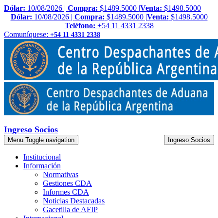
Dólar:
10/08/2026 |
Compra:
$1489.5000 |
Venta:
$1498.5000
Dólar:
10/08/2026 |
Compra:
$1489.5000 |
Venta:
$1498.5000
Teléfono:
+54 11 4331 2338
Comuníquese:
+54 11 4331 2338
Ingreso Socios
Menu
Toggle navigation
Ingreso Socios
Institucional
Información
Normativas
Gestiones CDA
Informes CDA
Noticias Destacadas
Gacetilla de AFIP