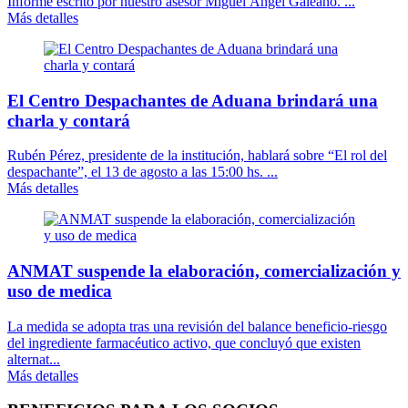
Informe escrito por nuestro asesor Miguel Ángel Galeano. ...
Más detalles
El Centro Despachantes de Aduana brindará una
charla y contará
Rubén Pérez, presidente de la institución, hablará sobre “El rol del
despachante”, el 13 de agosto a las 15:00 hs. ...
Más detalles
ANMAT suspende la elaboración, comercialización y
uso de medica
La medida se adopta tras una revisión del balance beneficio-riesgo
del ingrediente farmacéutico activo, que concluyó que existen
alternat...
Más detalles