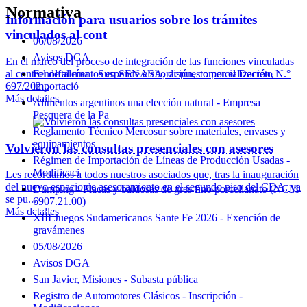
Normativa
Información para usuarios sobre los trámites
vinculados al cont
06/08/2026
Avisos DGA
En el marco del proceso de integración de las funciones vinculadas
al control de alimentos en SENASA, dispuesto por el Decreto N.°
Fenolftaleína - Suspende elaboración, comercialización,
697/202...
importació
Más detalles
Alimentos argentinos una elección natural - Empresa
Pesquera de la Pa
Reglamento Técnico Mercosur sobre materiales, envases y
equipamientos
Volvieron las consultas presenciales con asesores
Régimen de Importación de Líneas de Producción Usadas -
Modificaci
Les recordamos a todos nuestros asociados que, tras la inauguración
del nuevo espacio de asesoramiento en el segundo piso del CDA, ya
Dumping - Placas y baldosas de gres fino porcellanato (NCM
se pu...
6907.21.00)
Más detalles
XIII Juegos Sudamericanos Sante Fe 2026 - Exención de
gravámenes
05/08/2026
Avisos DGA
San Javier, Misiones - Subasta pública
Registro de Automotores Clásicos - Inscripción -