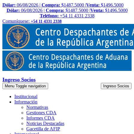
Dólar:
06/08/2026 |
Compra:
$1487.5000 |
Venta:
$1496.5000
Dólar:
06/08/2026 |
Compra:
$1487.5000 |
Venta:
$1496.5000
Teléfono:
+54 11 4331 2338
Comuníquese:
+54 11 4331 2338
Ingreso Socios
Menu
Toggle navigation
Ingreso Socios
Institucional
Información
Normativas
Gestiones CDA
Informes CDA
Noticias Destacadas
Gacetilla de AFIP