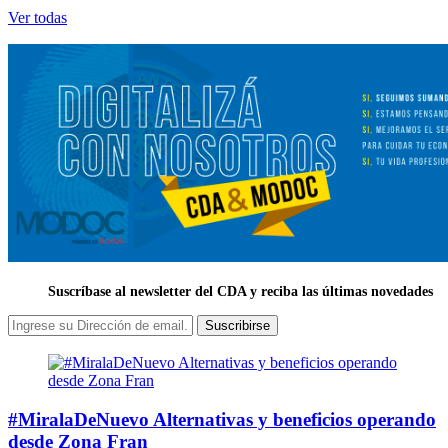
Ver todas
Suscríbase al newsletter del CDA y reciba las últimas novedades
Suscribirse
#MiralaDeNuevo Alternativas y beneficios operando
desde Zona Fran