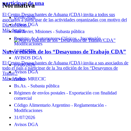
participar de una
Normativa
El Centro Despachantes de Aduana (CDA) invita a todos sus
05/08/2026
asociados a participar de las actividades organizadas con motivo del
Avisos DGA
Día del Desp...
Más detalles
San Javier, Misiones - Subasta pública
Registro de Automotores Clásicos - Inscripción -
Modificaciones
04/08/2026
Nueva edición de los “Desayunos de Trabajo CDA”
AVISOS DGA
El Centro Despachantes de Aduana (CDA) invita a sus asociados de
03/08/2026
todo el país a participar de la 3ra edición de los “Desayunos de
Avisos DGA
Trabaj...
Más detalles
Avisos MRECIC
Bs.As. - Subasta pública
Régimen de envíos postales - Exportación con finalidad
comercial
Código Alimentario Argentino - Reglamentación -
Modificaciones
31/07/2026
Avisos DGA