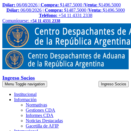
Dólar:
06/08/2026 |
Compra:
$1487.5000 |
Venta:
$1496.5000
Dólar:
06/08/2026 |
Compra:
$1487.5000 |
Venta:
$1496.5000
Teléfono:
+54 11 4331 2338
Comuníquese:
+54 11 4331 2338
Ingreso Socios
Menu
Toggle navigation
Ingreso Socios
Institucional
Información
Normativas
Gestiones CDA
Informes CDA
Noticias Destacadas
Gacetilla de AFIP