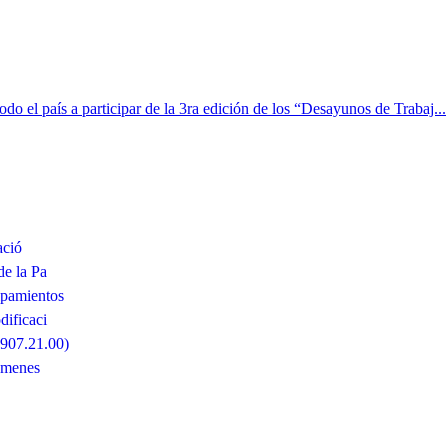
 el país a participar de la 3ra edición de los “Desayunos de Trabaj...
ació
de la Pa
ipamientos
ificaci
6907.21.00)
ámenes