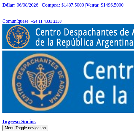
Dólar:
06/08/2026 |
Compra:
$1487.5000 |
Venta:
$1496.5000
Comuníquese:
+54 11 4331 2338
Ingreso Socios
Menu
Toggle navigation