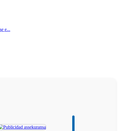
e e...