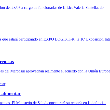
ón del 28/07 a cargo de funcionarias de la Lic. Valeria Santella, do...
 que estará participando en EXPO LOGISTI-K, la 16ª Exposición Inter
erencias
resas del Mercosur aprovechan realmente el acuerdo con la Unión Europe
l alimentar
ntos. El Ministerio de Salud concentrará su rectoría en la definici...