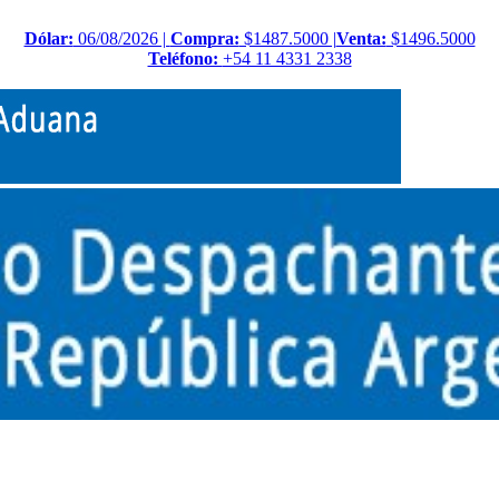
Dólar:
06/08/2026 |
Compra:
$1487.5000 |
Venta:
$1496.5000
Teléfono:
+54 11 4331 2338