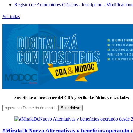
Registro de Automotores Clásicos - Inscripción - Modificacion
Ver todas
Suscríbase al newsletter del CDA y reciba las últimas novedades
Suscribirse
#MiralaDeNuevo Alternativas y beneficios operando