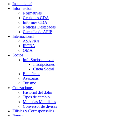
Institucional
Información
Normativas
Gestiones CDA
Informes CDA
Noticias Destacadas
Gacetilla de AFIP
Internacional
ASAPRA
IFCBA
OMA
Socios
Info Socios nuevos
Inscripciones
Cuota Social
Beneficios
Asesorias
Turismo
Cotizaciones
Historial del dólar
Tipos de cambio
Monedas Mundiales
Conversor de divisas
Filiales y Corresponsalias
Prensa