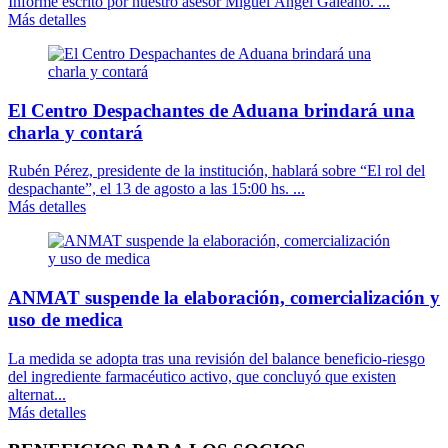
Informe escrito por nuestro asesor Miguel Ángel Galeano. ...
Más detalles
El Centro Despachantes de Aduana brindará una
charla y contará
Rubén Pérez, presidente de la institución, hablará sobre “El rol del
despachante”, el 13 de agosto a las 15:00 hs. ...
Más detalles
ANMAT suspende la elaboración, comercialización y
uso de medica
La medida se adopta tras una revisión del balance beneficio-riesgo
del ingrediente farmacéutico activo, que concluyó que existen
alternat...
Más detalles