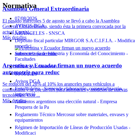
Normativa
Asamblea General Extraordinaria
07/08/2026
El pasado miércoles 5 de agosto se llevó a cabo la Asamblea
AVISOS DGA
General Extraordinaria, siendo ésta la primera convocada por la
actual Comisi...
ARANCELES - SNSCA
Más detalles
Depósito fiscal particular MIRGOR S.A.C.I.F.I.A. - Modifica
superfici
Subsecretaría de Industria y Economía del Conocimiento -
Facultades
Argentina y Ecuador firman un nuevo acuerdo
SENASA - Aranceles
automotriz para reduc
06/08/2026
Avisos DGA
Se reducen del 28% al 10% los aranceles para vehículos a
Fenolftaleína - Suspende elaboración, comercialización,
combustión y se fija un 0% para autopartes y modelos de nuevas
importació
tecnologías. Con ...
Más detalles
Alimentos argentinos una elección natural - Empresa
Pesquera de la Pa
Reglamento Técnico Mercosur sobre materiales, envases y
equipamientos
Régimen de Importación de Líneas de Producción Usadas -
Modificaci