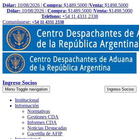
Dólar:
10/08/2026 |
Compra:
$1489.5000 |
Venta:
$1498.5000
Dólar:
10/08/2026 |
Compra:
$1489.5000 |
Venta:
$1498.5000
Teléfono:
+54 11 4331 2338
Comuníquese:
+54 11 4331 2338
Ingreso Socios
Menu
Toggle navigation
Ingreso Socios
Institucional
Información
Normativas
Gestiones CDA
Informes CDA
Noticias Destacadas
Gacetilla de AFIP