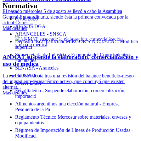
Normativa
El pasado miércoles 5 de agosto se llevó a cabo la Asamblea
General Extraordinaria, siendo ésta la primera convocada por la
07/08/2026
actual Comisi...
AVISOS DGA
Más detalles
ARANCELES - SNSCA
Depósito fiscal particular MIRGOR S.A.C.I.F.I.A. - Modifica
superfici
Subsecretaría de Industria y Economía del Conocimiento -
ANMAT suspende la elaboración, comercialización y
Facultades
uso de medica
SENASA - Aranceles
06/08/2026
La medida se adopta tras una revisión del balance beneficio-riesgo
del ingrediente farmacéutico activo, que concluyó que existen
Avisos DGA
alternat...
Fenolftaleína - Suspende elaboración, comercialización,
Más detalles
importació
Alimentos argentinos una elección natural - Empresa
Pesquera de la Pa
Reglamento Técnico Mercosur sobre materiales, envases y
equipamientos
Régimen de Importación de Líneas de Producción Usadas -
Modificaci