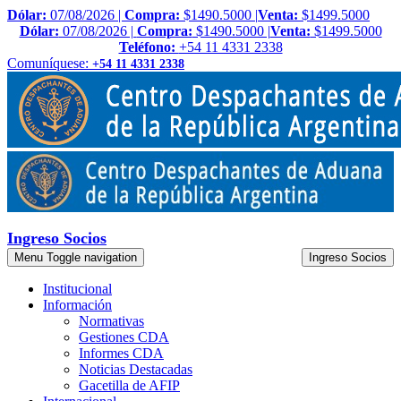
Dólar:
07/08/2026 |
Compra:
$1490.5000 |
Venta:
$1499.5000
Dólar:
07/08/2026 |
Compra:
$1490.5000 |
Venta:
$1499.5000
Teléfono:
+54 11 4331 2338
Comuníquese:
+54 11 4331 2338
Ingreso Socios
Menu
Toggle navigation
Ingreso Socios
Institucional
Información
Normativas
Gestiones CDA
Informes CDA
Noticias Destacadas
Gacetilla de AFIP