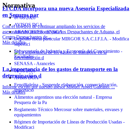
Normativa
El CDA incorpora una nueva Asesoría Especializada
en Seguros par
07/08/2026
AVISOS DGA
Con el objetivo de continuar ampliando los servicios de
asesoramiento profesional para los Despachantes de Aduana, el
ARANCELES - SNSCA
Centro Despachantes de...
Depósito fiscal particular MIRGOR S.A.C.I.F.I.A. - Modifica
Más detalles
superfici
Subsecretaría de Industria y Economía del Conocimiento -
Facultades
SENASA - Aranceles
La importancia de los gastos de transporte en la
06/08/2026
determinación d
Avisos DGA
Fenolftaleína - Suspende elaboración, comercialización,
Informe escrito por nuestro asesor Miguel Ángel Galeano. ...
importació
Más detalles
Alimentos argentinos una elección natural - Empresa
Pesquera de la Pa
Reglamento Técnico Mercosur sobre materiales, envases y
equipamientos
Régimen de Importación de Líneas de Producción Usadas -
Modificaci