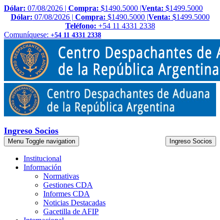
Dólar:
07/08/2026 |
Compra:
$1490.5000 |
Venta:
$1499.5000
Dólar:
07/08/2026 |
Compra:
$1490.5000 |
Venta:
$1499.5000
Teléfono:
+54 11 4331 2338
Comuníquese:
+54 11 4331 2338
Ingreso Socios
Menu
Toggle navigation
Ingreso Socios
Institucional
Información
Normativas
Gestiones CDA
Informes CDA
Noticias Destacadas
Gacetilla de AFIP