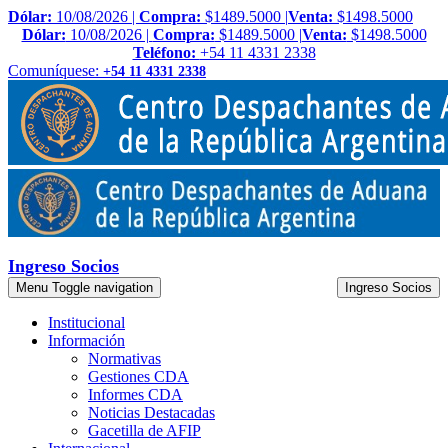
Dólar:
10/08/2026 |
Compra:
$1489.5000 |
Venta:
$1498.5000
Dólar:
10/08/2026 |
Compra:
$1489.5000 |
Venta:
$1498.5000
Teléfono:
+54 11 4331 2338
Comuníquese:
+54 11 4331 2338
Ingreso Socios
Menu
Toggle navigation
Ingreso Socios
Institucional
Información
Normativas
Gestiones CDA
Informes CDA
Noticias Destacadas
Gacetilla de AFIP