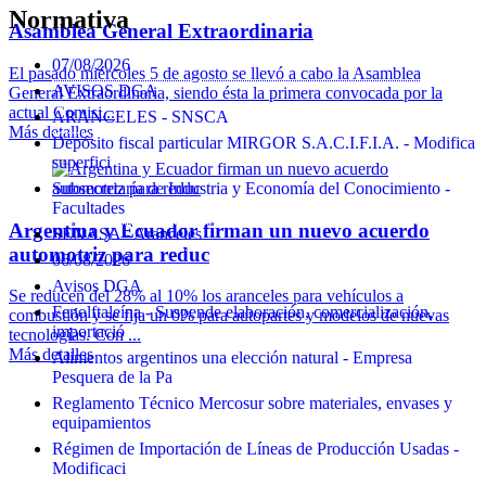
Normativa
Asamblea General Extraordinaria
07/08/2026
El pasado miércoles 5 de agosto se llevó a cabo la Asamblea
AVISOS DGA
General Extraordinaria, siendo ésta la primera convocada por la
actual Comisi...
ARANCELES - SNSCA
Más detalles
Depósito fiscal particular MIRGOR S.A.C.I.F.I.A. - Modifica
superfici
Subsecretaría de Industria y Economía del Conocimiento -
Facultades
Argentina y Ecuador firman un nuevo acuerdo
SENASA - Aranceles
automotriz para reduc
06/08/2026
Avisos DGA
Se reducen del 28% al 10% los aranceles para vehículos a
Fenolftaleína - Suspende elaboración, comercialización,
combustión y se fija un 0% para autopartes y modelos de nuevas
importació
tecnologías. Con ...
Más detalles
Alimentos argentinos una elección natural - Empresa
Pesquera de la Pa
Reglamento Técnico Mercosur sobre materiales, envases y
equipamientos
Régimen de Importación de Líneas de Producción Usadas -
Modificaci