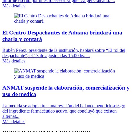
Informe escrito por nuestro asesor Miguel Ángel Galeano. ...
Más detalles
El Centro Despachantes de Aduana brindará una
charla y contará
Rubén Pérez, presidente de la institución, hablará sobre “El rol del
despachante”, el 13 de agosto a las 15:00 hs. ...
Más detalles
ANMAT suspende la elaboración, comercialización y
uso de medica
La medida se adopta tras una revisión del balance beneficio-riesgo
del ingrediente farmacéutico activo, que concluyó que existen
alternat...
Más detalles