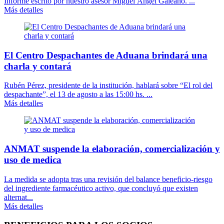
Informe escrito por nuestro asesor Miguel Ángel Galeano. ...
Más detalles
El Centro Despachantes de Aduana brindará una
charla y contará
Rubén Pérez, presidente de la institución, hablará sobre “El rol del
despachante”, el 13 de agosto a las 15:00 hs. ...
Más detalles
ANMAT suspende la elaboración, comercialización y
uso de medica
La medida se adopta tras una revisión del balance beneficio-riesgo
del ingrediente farmacéutico activo, que concluyó que existen
alternat...
Más detalles