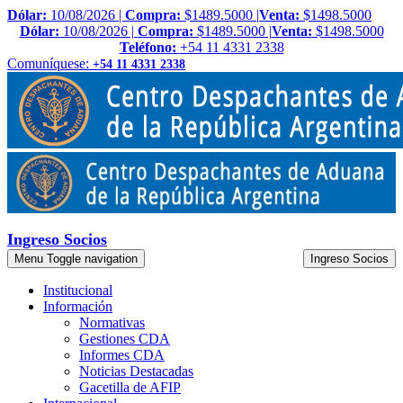
Dólar:
10/08/2026 |
Compra:
$1489.5000 |
Venta:
$1498.5000
Dólar:
10/08/2026 |
Compra:
$1489.5000 |
Venta:
$1498.5000
Teléfono:
+54 11 4331 2338
Comuníquese:
+54 11 4331 2338
Ingreso Socios
Menu
Toggle navigation
Ingreso Socios
Institucional
Información
Normativas
Gestiones CDA
Informes CDA
Noticias Destacadas
Gacetilla de AFIP