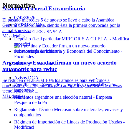
Normativa
Asamblea General Extraordinaria
07/08/2026
El pasado miércoles 5 de agosto se llevó a cabo la Asamblea
AVISOS DGA
General Extraordinaria, siendo ésta la primera convocada por la
actual Comisi...
ARANCELES - SNSCA
Más detalles
Depósito fiscal particular MIRGOR S.A.C.I.F.I.A. - Modifica
superfici
Subsecretaría de Industria y Economía del Conocimiento -
Facultades
Argentina y Ecuador firman un nuevo acuerdo
SENASA - Aranceles
automotriz para reduc
06/08/2026
Avisos DGA
Se reducen del 28% al 10% los aranceles para vehículos a
Fenolftaleína - Suspende elaboración, comercialización,
combustión y se fija un 0% para autopartes y modelos de nuevas
importació
tecnologías. Con ...
Más detalles
Alimentos argentinos una elección natural - Empresa
Pesquera de la Pa
Reglamento Técnico Mercosur sobre materiales, envases y
equipamientos
Régimen de Importación de Líneas de Producción Usadas -
Modificaci