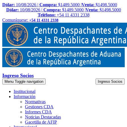
Dólar:
10/08/2026 |
Compra:
$1489.5000 |
Venta:
$1498.5000
Dólar:
10/08/2026 |
Compra:
$1489.5000 |
Venta:
$1498.5000
Teléfono:
+54 11 4331 2338
Comuníquese:
+54 11 4331 2338
Ingreso Socios
Menu
Toggle navigation
Ingreso Socios
Institucional
Información
Normativas
Gestiones CDA
Informes CDA
Noticias Destacadas
Gacetilla de AFIP