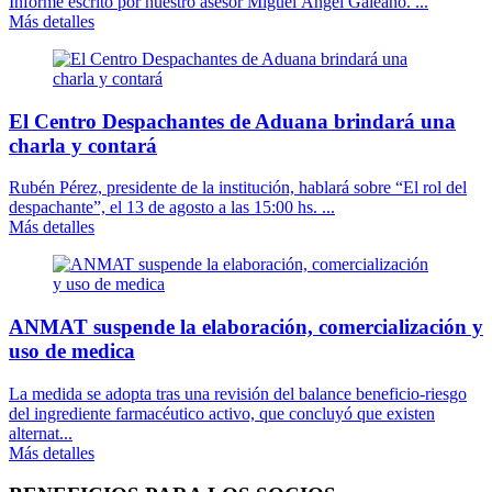
Informe escrito por nuestro asesor Miguel Ángel Galeano. ...
Más detalles
El Centro Despachantes de Aduana brindará una
charla y contará
Rubén Pérez, presidente de la institución, hablará sobre “El rol del
despachante”, el 13 de agosto a las 15:00 hs. ...
Más detalles
ANMAT suspende la elaboración, comercialización y
uso de medica
La medida se adopta tras una revisión del balance beneficio-riesgo
del ingrediente farmacéutico activo, que concluyó que existen
alternat...
Más detalles