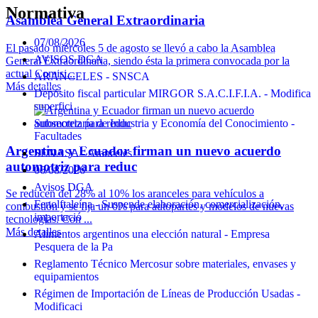
Normativa
Asamblea General Extraordinaria
07/08/2026
El pasado miércoles 5 de agosto se llevó a cabo la Asamblea
AVISOS DGA
General Extraordinaria, siendo ésta la primera convocada por la
actual Comisi...
ARANCELES - SNSCA
Más detalles
Depósito fiscal particular MIRGOR S.A.C.I.F.I.A. - Modifica
superfici
Subsecretaría de Industria y Economía del Conocimiento -
Facultades
Argentina y Ecuador firman un nuevo acuerdo
SENASA - Aranceles
automotriz para reduc
06/08/2026
Avisos DGA
Se reducen del 28% al 10% los aranceles para vehículos a
Fenolftaleína - Suspende elaboración, comercialización,
combustión y se fija un 0% para autopartes y modelos de nuevas
importació
tecnologías. Con ...
Más detalles
Alimentos argentinos una elección natural - Empresa
Pesquera de la Pa
Reglamento Técnico Mercosur sobre materiales, envases y
equipamientos
Régimen de Importación de Líneas de Producción Usadas -
Modificaci