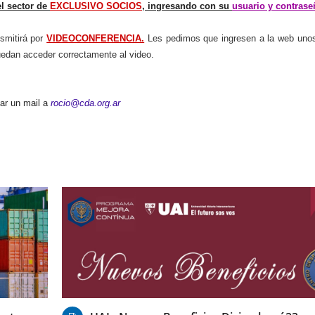
el sector de
EXCLUSIVO SOCIOS
, ingresando con su
usuario y contrase
nsmitirá por
VIDEOCONFERENCIA.
Les pedimos que ingresen a la web uno
uedan acceder correctamente al video.
iar un mail a
rocio@cda.org.ar
05/12/2023