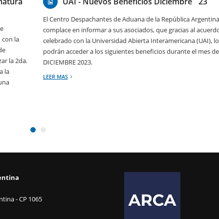
omatura
UAI - Nuevos Beneficios Diciembre ´23
El Centro Despachantes de Aduana de la República Argentina
de
complace en informar a sus asociados, que gracias al acuerd
 con la
celebrado con la Universidad Abierta Interamericana (UAI), lo
de
podrán acceder a los siguientes beneficios durante el mes de
ar la 2da.
DICIEMBRE 2023.
a la
LEER MAS
 una
entina
tina - CP 1065