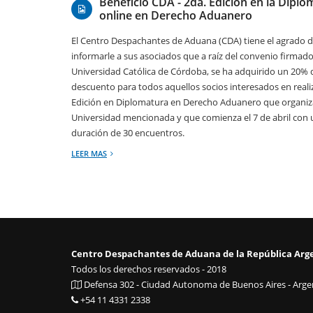
Beneficio CDA - 2da. Edición en la Dipl
online en Derecho Aduanero
El Centro Despachantes de Aduana (CDA) tiene el agrado 
informarle a sus asociados que a raíz del convenio firmado
Universidad Católica de Córdoba, se ha adquirido un 20% 
descuento para todos aquellos socios interesados en realiz
Edición en Diplomatura en Derecho Aduanero que organiz
Universidad mencionada y que comienza el 7 de abril con
duración de 30 encuentros.
LEER MAS
Centro Despachantes de Aduana de la República Arg
Todos los derechos reservados - 2018
Defensa 302 - Ciudad Autonoma de Buenos Aires - Argen
+54 11 4331 2338