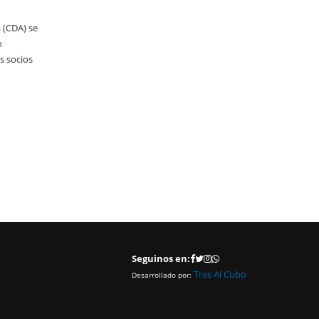
Aumento de subsidio de medicamentos
 (CDA) se
El Centro Despachantes de Aduana (CDA) informa a sus asocia
o
que se realizó un primer aumento al subsidio de medicamento
s socios
socios mayores de 75 años, por la diferencia de costo de la cob
de la obra social correspondiente.
LEER MAS
Seguinos en:
Tres Al Cubo
Desarrollado por: