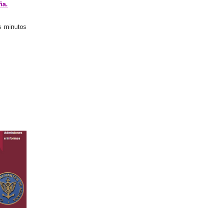
ña.
s minutos
16/11/2017