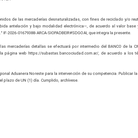
idos de las mercaderías desnaturalizadas, con fines de reciclado y/o reuti
ida antelación y bajo modalidad electrónica—, de acuerdo al valor base 
.° IF-2026-01679388-ARCA-SIOPADBEIR#SDGOAI, que integra la presente.
as mercaderías detallas se efectuará por intermedio del BANCO de la 
la página web https://subastas.bancociudad.com.ar/, de acuerdo a los t
ional Aduanera Noreste para la intervención de su competencia. Publicar la
 el plazo de UN (1) día. Cumplido, archívese.