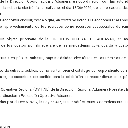
de la Dirección Coordinación y Aduanera, en coordinación con las autori
 la subasta electrónica a realizarse el día 18/06/2026, de la mercadería det
;
la economía circular, modelo que, en contraposición a la economía lineal bas
el aprovechamiento de los residuos como recursos susceptibles de rein
e un objeto prioritario de la DIRECCIÓN GENERAL DE ADUANAS, en ma
 de los costos por almacenaje de las mercaderías cuya guarda y custo
ctuará en pública subasta, bajo modalidad electrónica en los términos del
so de subasta pública, como así también el catalogo correspondiente con e
enes, se encontrará disponible para la exhibición correspondiente en la p
 Operativa Regional (DV IRNE) de la Dirección Regional Aduanera Noreste y la
rdinación y Evaluación Operativa Aduanera;
idas por el Dec.618/97, la Ley 22.415, sus modificatorias y complementarias,
GOYEN