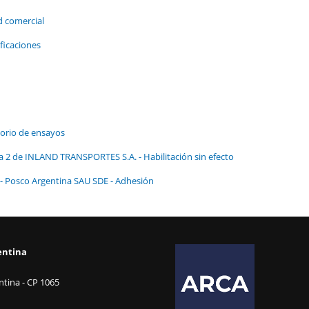
d comercial
ficaciones
orio de ensayos
ra 2 de INLAND TRANSPORTES S.A. - Habilitación sin efecto
 - Posco Argentina SAU SDE - Adhesión
entina
tina - CP 1065