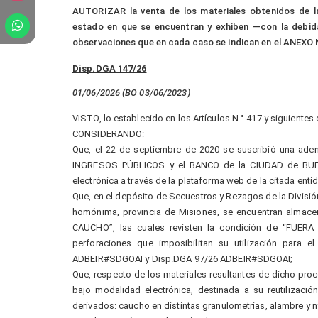
AUTORIZAR la venta de los materiales obtenidos de las
estado en que se encuentran y exhiben —con la debida
observaciones que en cada caso se indican en el ANEXO
Disp.DGA 147/26
01/06/2026 (BO 03/06/2023)
VISTO, lo establecido en los Artículos N.° 417 y siguientes
CONSIDERANDO:
Que, el 22 de septiembre de 2020 se suscribió una ade
INGRESOS PÚBLICOS y el BANCO de la CIUDAD de BUENO
electrónica a través de la plataforma web de la citada enti
Que, en el depósito de Secuestros y Rezagos de la División
homónima, provincia de Misiones, se encuentran alma
CAUCHO”, las cuales revisten la condición de “FUERA
perforaciones que imposibilitan su utilización para e
ADBEIR#SDGOAI y Disp.DGA 97/26 ADBEIR#SDGOAI;
Que, respecto de los materiales resultantes de dicho pro
bajo modalidad electrónica, destinada a su reutilizaci
derivados: caucho en distintas granulometrías, alambre y ny