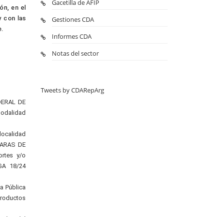
Gacetilla de AFIP
ón, en el
y con las
Gestiones CDA
e.
Informes CDA
Notas del sector
Tweets by CDARepArg
EDERAL DE
odalidad
 localidad
ÁMARAS DE
ortes y/o
DGA 18/24
a Pública
productos