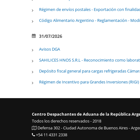
Régimen de envíos postales - Exportación con finalida
Código Alimentario Argentino - Reglamentación - Modi
31/07/2026
Avisos DGA
SAHILICES HNOS S.R.L - Reconocimiento como laborat
Depósito fiscal general para cargas refrigeradas Cáma
Régimen de Incentivo para Grandes Inversiones (RIGI)
Centro Despachantes de Aduana de la República Arg
Todos los derechos reservados - 2018
Defensa 302 - Ciudad Autonoma de Buenos Aires - Argen
+54 11 4331 2338