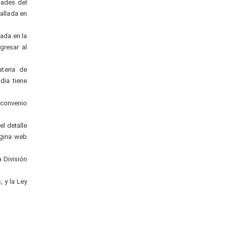
dades del
allada en
ada en la
gresar al
teria de
dia tiene
 convenio
l detalle
ágina web
 División
 y la Ley