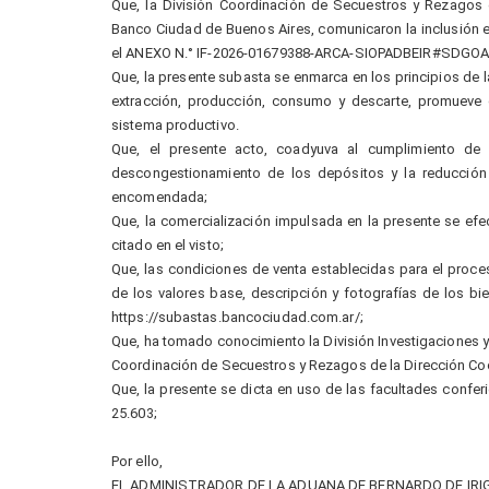
Que, la División Coordinación de Secuestros y Rezagos 
Banco Ciudad de Buenos Aires, comunicaron la inclusión en
el ANEXO N.° IF-2026-01679388-ARCA-SIOPADBEIR#SDGOAI
Que, la presente subasta se enmarca en los principios de 
extracción, producción, consumo y descarte, promueve 
sistema productivo.
Que, el presente acto, coadyuva al cumplimiento d
descongestionamiento de los depósitos y la reducción
encomendada;
Que, la comercialización impulsada en la presente se efe
citado en el visto;
Que, las condiciones de venta establecidas para el proce
de los valores base, descripción y fotografías de los bi
https://subastas.bancociudad.com.ar/;
Que, ha tomado conocimiento la División Investigaciones y
Coordinación de Secuestros y Rezagos de la Dirección Coo
Que, la presente se dicta en uso de las facultades confer
25.603;
Por ello,
EL ADMINISTRADOR DE LA ADUANA DE BERNARDO DE IRI