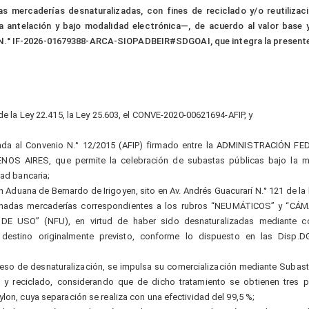
 mercaderías desnaturalizadas, con fines de reciclado y/o reutilizaci
 antelación y bajo modalidad electrónica—, de acuerdo al valor base 
 N.° IF-2026-01679388-ARCA-SIOPADBEIR#SDGOAI, que integra la present
 de la Ley 22.415, la Ley 25.603, el CONVE-2020-00621694-AFIP, y
nda al Convenio N.° 12/2015 (AFIP) firmado entre la ADMINISTRACIÓN F
S AIRES, que permite la celebración de subastas públicas bajo la m
dad bancaria;
 Aduana de Bernardo de Irigoyen, sito en Av. Andrés Guacurarí N.° 121 de la
cenadas mercaderías correspondientes a los rubros “NEUMÁTICOS” y “C
 DE USO” (NFU), en virtud de haber sido desnaturalizadas mediante c
l destino originalmente previsto, conforme lo dispuesto en las Disp.
ceso de desnaturalización, se impulsa su comercialización mediante Subast
ón y reciclado, considerando que de dicho tratamiento se obtienen tres 
lon, cuya separación se realiza con una efectividad del 99,5 %;