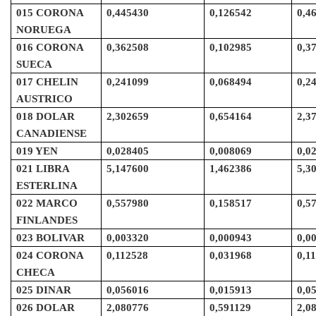
015 CORONA
0,445430
0,126542
0,4
NORUEGA
016 CORONA
0,362508
0,102985
0,3
SUECA
017 CHELIN
0,241099
0,068494
0,2
AUSTRICO
018 DOLAR
2,302659
0,654164
2,3
CANADIENSE
019 YEN
0,028405
0,008069
0,0
021 LIBRA
5,147600
1,462386
5,3
ESTERLINA
022 MARCO
0,557980
0,158517
0,5
FINLANDES
023 BOLIVAR
0,003320
0,000943
0,0
024 CORONA
0,112528
0,031968
0,1
CHECA
025 DINAR
0,056016
0,015913
0,0
026 DOLAR
2,080776
0,591129
2,0