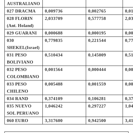
AUSTRALIANO
027 DRACMA
0,009736
0,002765
0,0
028 FLORIN
2,033709
0,577758
2,0
(Ant. Holand)
029 GUARANI
0,000688
0,000195
0,0
030
0,779835
0,221544
0,7
SHEKEL(Israel)
031 PESO
0,510434
0,145009
0,5
BOLIVIANO
032 PESO
0,001564
0,000444
0,0
COLOMBIANO
033 PESO
0,005488
0,001559
0,0
CHILENO
034 RAND
0,374109
0,106281
0,3
035 NUEVO
1,046242
0,297227
1,0
SOL PERUANO
060 EURO
3,317600
0,942500
3,4