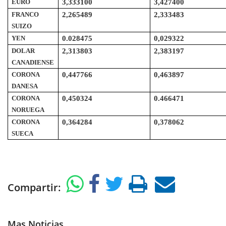
EURO
3,333100
3,427400
FRANCO
2,265489
2,333483
SUIZO
YEN
0.028475
0,029322
DOLAR
2,313803
2,383197
CANADIENSE
CORONA
0,447766
0,463897
DANESA
CORONA
0,450324
0.466471
NORUEGA
CORONA
0,364284
0,378062
SUECA
Compartir:
Mas Noticias