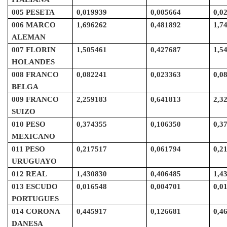
005 PESETA
0,019939
0,005664
0,0
006 MARCO
1,696262
0,481892
1,7
ALEMAN
007 FLORIN
1,505461
0,427687
1,5
HOLANDES
008 FRANCO
0,082241
0,023363
0,0
BELGA
009 FRANCO
2,259183
0,641813
2,3
SUIZO
010 PESO
0,374355
0,106350
0,3
MEXICANO
011 PESO
0,217517
0,061794
0,2
URUGUAYO
012 REAL
1,430830
0,406485
1,4
013 ESCUDO
0,016548
0,004701
0,0
PORTUGUES
014 CORONA
0,445917
0,126681
0,4
DANESA