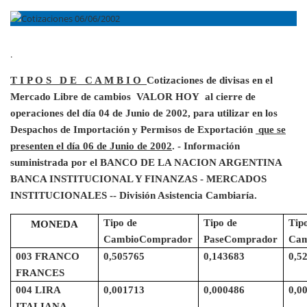
.
T I P O S
D E
C A M B I O
Cotizaciones de divisas en el
Mercado Libre de cambios
VALOR HOY
al cierre de
operaciones del día 04 de Junio de 2002, para utilizar en los
Despachos de Importación y Permisos de Exportación
que se
presenten el día 06 de Junio de 2002
. - Información
suministrada por el BANCO DE LA NACION ARGENTINA
BANCA INSTITUCIONAL Y FINANZAS - MERCADOS
INSTITUCIONALES -- División Asistencia Cambiaría.
Tipo de
Tipo de
Tip
MONEDA
Cambio
Comprador
Pase
Comprador
Cam
003 FRANCO
0,505765
0,143683
0,5
FRANCES
004 LIRA
0,001713
0,000486
0,0
ITALIANA