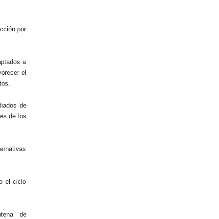
ección por
aptados a
vorecer el
tos.
diados de
es de los
ernativas
 el ciclo
ntena de