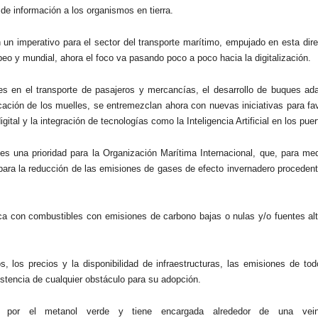
n de
información a los organismos en tierra.
n un imperativo para el sector del transporte marítimo, empujado en esta dir
peo y mundial, ahora el foco va pasando poco a poco hacia la digitalización.
s en el transporte de pasajeros y mercancías, el desarrollo de buques ad
cación de los muelles, se entremezclan ahora con nuevas iniciativas para fa
tal y la integración de tecnologías como la Inteligencia Artificial en los puer
 es una prioridad para la Organización Marítima Internacional, que, para me
 para la reducción de las emisiones de gases de efecto invernadero procedent
ica con combustibles con emisiones de carbono bajas o nulas y/o fuentes alt
, los precios y la disponibilidad de infraestructuras, las emisiones de todo
xistencia de cualquier obstáculo para su adopción.
a por el metanol verde y tiene encargada alrededor de una vei