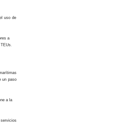
el uso de
ores a
0 TEUs.
 marítimas
ne un paso
ne a la
servicios