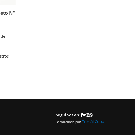
eto N°
El CDA incorpora una nueva Asesoría
Especializada en Seguros para sus asociado
Con el objetivo de continuar ampliando los servicios de
 de
asesoramiento profesional para los Despachantes de Aduana, e
Centro Despachantes de Aduana (CDA) sumó una nueva Asesor
Especializada en Seguros, que está a cargo de HANSEATICA S.A.
stros
empresa con amplia trayectoria en el mercado asegurador.
LEER MAS
Seguinos en:
Tres Al Cubo
Desarrollado por: