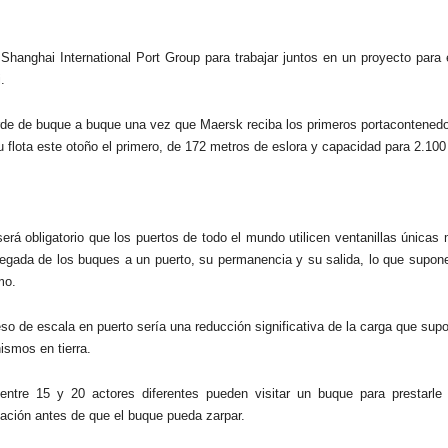
anghai International Port Group para trabajar juntos en un proyecto para 
.
rde de buque a buque una vez que Maersk reciba los primeros portacontened
su flota este otoño el primero, de 172 metros de eslora y capacidad para 2.10
erá obligatorio que los puertos de todo el mundo utilicen ventanillas únicas
 llegada de los buques a un puerto, su permanencia y su salida, lo que supo
mo.
eso de escala en puerto sería una reducción significativa de la carga que supo
nismos en tierra.
ntre 15 y 20 actores diferentes pueden visitar un buque para prestarle 
mación antes de que el buque pueda zarpar.