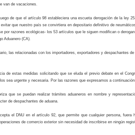
se van de vacaciones.
 Luego de que el artículo 98 estableciera una escueta derogación de la ley 2
evitar que nuestro país se convirtiera en depositario definitivo de neumátic
e por razones ecológicas- los 53 artículos que le siguen modifican o deroga
igo Aduanero (CA).
rio, las relacionadas con los importadores, exportadores y despachantes de
cia de estas medidas solicitando que se eluda el previo debate en el Cong
ulos sea urgente y necesaria. Por las razones que expresamos a continuación
riza que se puedan realizar trámites aduaneros en nombre y representaci
rácter de despachantes de aduana.
ecepta el DNU en el artículo 92, que permite que cualquier persona, fuera
 operaciones de comercio exterior sin necesidad de inscribirse en ningún regist