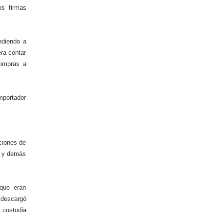
os firmas
ndiendo a
era contar
compras a
mportador
ciones de
en y demás
 que eran
 descargó
 custodia