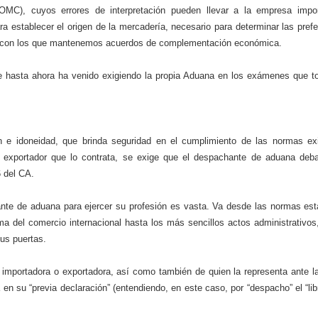
(OMC), cuyos errores de interpretación pueden llevar a la empresa impo
a establecer el origen de la mercadería, necesario para determinar las prefe
ses con los que mantenemos acuerdos de complementación económica.
e hasta ahora ha venido exigiendo la propia Aduana en los exámenes que t
n e idoneidad, que brinda seguridad en el cumplimiento de las normas ex
o exportador que lo contrata, se exige que el despachante de aduana deb
6 del CA.
nte de aduana para ejercer su profesión es vasta. Va desde las normas est
tema del comercio internacional hasta los más sencillos actos administrativo
sus puertas.
a importadora o exportadora, así como también de quien la representa ante l
en su “previa declaración” (entendiendo, en este caso, por “despacho” el “li