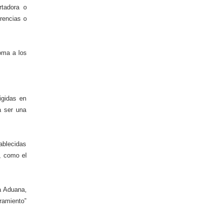
rtadora o
rencias o
oma a los
igidas en
a ser una
ablecidas
s, como el
a Aduana,
bramiento”