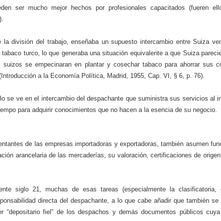
den ser mucho mejor hechos por profesionales capacitados (fueren ell
).
e la división del trabajo, enseñaba un supuesto intercambio entre Suiza ve
 tabaco turco, lo que generaba una situación equivalente a que Suiza pareci
os suizos se empecinaran en plantar y cosechar tabaco para ahorrar sus 
ntroducción a la Economía Política, Madrid, 1955, Cap. VI, § 6, p. 76).
 se ve en el intercambio del despachante que suministra sus servicios al i
empo para adquirir conocimientos que no hacen a la esencia de su negocio.
entantes de las empresas importadoras y exportadoras, también asumen fun
ación arancelaria de las mercaderías, su valoración, certificaciones de orig
ente siglo 21, muchas de esas tareas (especialmente la clasificatoria,
sponsabilidad directa del despachante, a lo que cabe añadir que también se
ser “depositario fiel” de los despachos y demás documentos públicos cuya