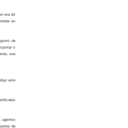
 en una de
entada en
gistro de
xportar o
mente, ese
dujo este
tificiales
s agentes
hantes de