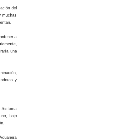
nación del
 y muchas
sentan.
mantener a
riamente,
raría una
minación,
tadoras y
l Sistema
uno, bajo
ón.
 Aduanera