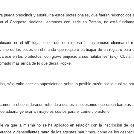
ra pueda prescindir y sustituir a estos profesionales, que fueran reconocidos
 por el Congreso Nacional, entonces con sede en Paraná, no está fundam
bicado en el 59° lugar, en el que se expresa “… es preciso eliminar el re
 uno de los pocos en el mundo que requiere participar de un registro para e
ncarece en los productos, con grave perjuicio a sus habitantes” (sic). Obvia
omado más arriba de lo que decía Röpke.
s, sólo cabe caer en suposiciones sobre la posible razón por la cual se pro
camente el considerando referido a costos innecesarios que crean barreras ar
de aduana generarían mayores costos para el comercio exterior.
le ya que la misma no se ha aplicado en relación con la inscripción de lo
oderados y dependientes tanto de los agentes marítimos, como de los despac