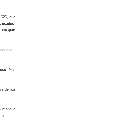
5.626, que
os usados,
n una gran
 aduana.
reso. Nos
.
ón de los
 humana o
ro.