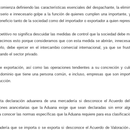
omienza definiendo las características esenciales del despachante, la elimi
 serio e innecesario golpe a la función de quienes cumplen una importante,
eneficio tanto de la sociedad como del importador o exportador a quien repre
petitivo no significa descuidar las medidas de control que la sociedad debe 
. Decimos esto porque consideramos que con esta medida se abrirán, innecesa
lo, debe ejercer en el intercambio comercial internacional, ya que se frust
ando el sector privado.
de exportación, así como las operaciones tendientes a su concreción y cul
 dominio que tiene una persona común, e incluso, empresas que son impor
ucción.
ta declaración aduanera de una mercadería si desconoce el Acuerdo de
iones arancelarias que la Aduana exige que sean declaradas sin error alg
a conocer las normas específicas que la Aduana requiere para esa clasificaci
adería que se importa o se exporta si desconoce el Acuerdo de Valoración