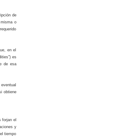
ipción de
a misma o
 requerido
ue, en el
ties”) es
se de esa
 eventual
si obtiene
 forjan el
aciones y
el tiempo