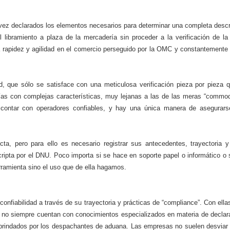
vez declarados los elementos necesarios para determinar una completa descr
l libramiento a plaza de la mercadería sin proceder a la verificación de l
 la rapidez y agilidad en el comercio perseguido por la OMC y constantemente
d, que sólo se satisface con una meticulosa verificación pieza por pieza q
ías con complejas características, muy lejanas a las de las meras “commodi
be contar con operadores confiables, y hay una única manera de asegurar
a, pero para ello es necesario registrar sus antecedentes, trayectoria y
scripta por el DNU. Poco importa si se hace en soporte papel o informático o 
rramienta sino el uso que de ella hagamos.
fiabilidad a través de su trayectoria y prácticas de “compliance”. Con ellas
 no siempre cuentan con conocimientos especializados en materia de declar
brindados por los despachantes de aduana. Las empresas no suelen desviar 