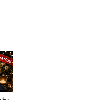
07/08/2026
SENASA ALIMENTOS: Incorporación de
ita a
aranceles
El día de hoy (07/08/2026), la Secretaria de Agricultura, Ganader