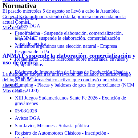
Normativa
El pasado miércoles 5 de agosto se llevó a cabo la Asamblea
General Extraordinaria, siendo ésta la primera convocada por la
06/08/2026
actual Comisi...
Avisos DGA
Más detalles
Fenolftaleína - Suspende elaboración, comercialización,
importació
Alimentos argentinos una elección natural - Empresa
Pesquera de la Pa
ANMAT suspende la elaboración, comercialización y
Reglamento Técnico Mercosur sobre materiales, envases y
uso de medica
equipamientos
Régimen de Importación de Líneas de Producción Usadas -
La medida se adopta tras una revisión del balance beneficio-riesgo
Modificaci
del ingrediente farmacéutico activo, que concluyó que existen
Dumping - Placas y baldosas de gres fino porcellanato (NCM
alternat...
6907.21.00)
Más detalles
XIII Juegos Sudamericanos Sante Fe 2026 - Exención de
gravámenes
05/08/2026
Avisos DGA
San Javier, Misiones - Subasta pública
Registro de Automotores Clásicos - Inscripción -