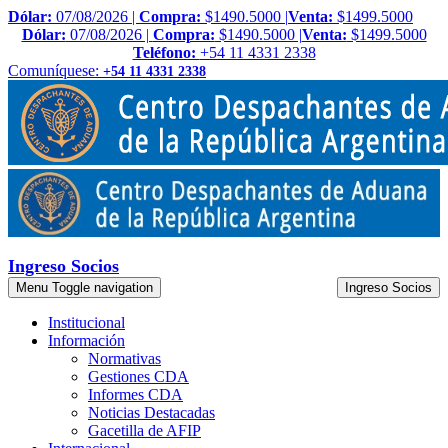
Dólar:
07/08/2026 |
Compra:
$1490.5000 |
Venta:
$1499.5000
Dólar:
07/08/2026 |
Compra:
$1490.5000 |
Venta:
$1499.5000
Teléfono:
+54 11 4331 2338
Comuníquese:
+54 11 4331 2338
Ingreso Socios
Menu
Toggle navigation
Ingreso Socios
Institucional
Información
Normativas
Gestiones CDA
Informes CDA
Noticias Destacadas
Gacetilla de AFIP