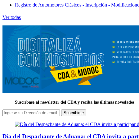
Registro de Automotores Clásicos - Inscripción - Modificacion
Ver todas
Suscríbase al newsletter del CDA y reciba las últimas novedades
Suscribirse
Día del Despachante de Aduana: el CDA invita a part