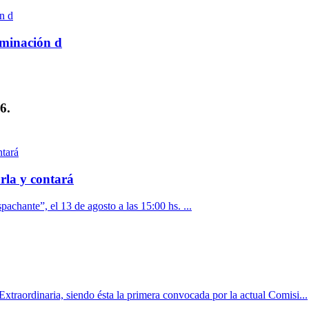
rminación d
6.
rla y contará
pachante”, el 13 de agosto a las 15:00 hs. ...
xtraordinaria, siendo ésta la primera convocada por la actual Comisi...