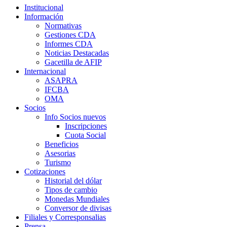
Institucional
Información
Normativas
Gestiones CDA
Informes CDA
Noticias Destacadas
Gacetilla de AFIP
Internacional
ASAPRA
IFCBA
OMA
Socios
Info Socios nuevos
Inscripciones
Cuota Social
Beneficios
Asesorias
Turismo
Cotizaciones
Historial del dólar
Tipos de cambio
Monedas Mundiales
Conversor de divisas
Filiales y Corresponsalias
Prensa