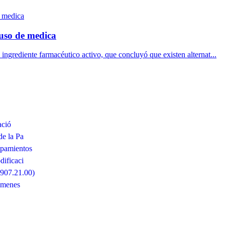
uso de medica
 ingrediente farmacéutico activo, que concluyó que existen alternat...
ació
de la Pa
ipamientos
ificaci
6907.21.00)
ámenes