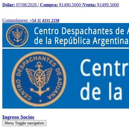
Dólar:
07/08/2026 |
Compra:
$1490.5000 |
Venta:
$1499.5000
Comuníquese:
+54 11 4331 2338
Ingreso Socios
Menu
Toggle navigation