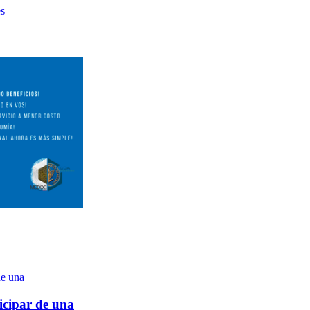
es
icipar de una