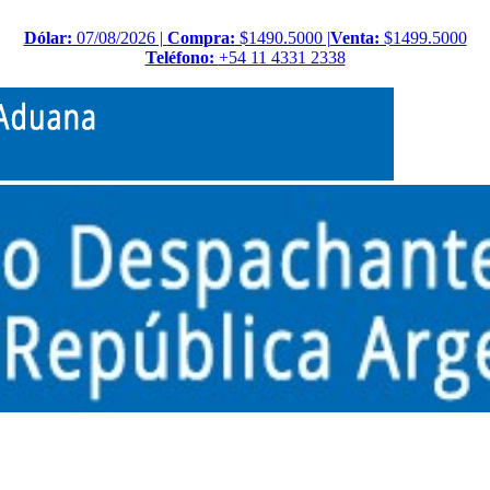
Dólar:
07/08/2026 |
Compra:
$1490.5000 |
Venta:
$1499.5000
Teléfono:
+54 11 4331 2338