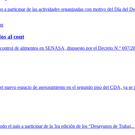
a participar de las actividades organizadas con motivo del Día del De
os al cont
l control de alimentos en SENASA, dispuesto por el Decreto N.° 697/20
del nuevo espacio de asesoramiento en el segundo piso del CDA, ya se p
 el país a participar de la 3ra edición de los “Desayunos de Trabaj...