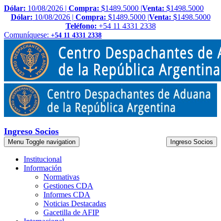
Dólar:
10/08/2026 |
Compra:
$1489.5000 |
Venta:
$1498.5000
Dólar:
10/08/2026 |
Compra:
$1489.5000 |
Venta:
$1498.5000
Teléfono:
+54 11 4331 2338
Comuníquese:
+54 11 4331 2338
Ingreso Socios
Menu
Toggle navigation
Ingreso Socios
Institucional
Información
Normativas
Gestiones CDA
Informes CDA
Noticias Destacadas
Gacetilla de AFIP