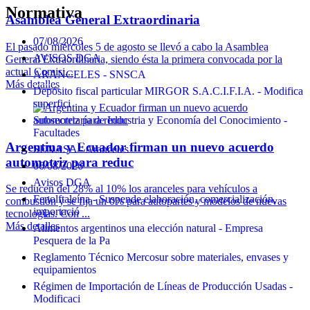
Normativa
Asamblea General Extraordinaria
07/08/2026
El pasado miércoles 5 de agosto se llevó a cabo la Asamblea
AVISOS DGA
General Extraordinaria, siendo ésta la primera convocada por la
actual Comisi...
ARANCELES - SNSCA
Más detalles
Depósito fiscal particular MIRGOR S.A.C.I.F.I.A. - Modifica
superfici
Subsecretaría de Industria y Economía del Conocimiento -
Facultades
Argentina y Ecuador firman un nuevo acuerdo
SENASA - Aranceles
automotriz para reduc
06/08/2026
Avisos DGA
Se reducen del 28% al 10% los aranceles para vehículos a
Fenolftaleína - Suspende elaboración, comercialización,
combustión y se fija un 0% para autopartes y modelos de nuevas
importació
tecnologías. Con ...
Más detalles
Alimentos argentinos una elección natural - Empresa
Pesquera de la Pa
Reglamento Técnico Mercosur sobre materiales, envases y
equipamientos
Régimen de Importación de Líneas de Producción Usadas -
Modificaci