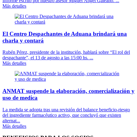
Informe escrito por nuestro asesor Miguel Ángel Galeano. ...
Más detalles
El Centro Despachantes de Aduana brindará una
charla y contará
Rubén Pérez, presidente de la institución, hablará sobre “El rol del
despachante”, el 13 de agosto a las 15:00 hs. ...
Más detalles
ANMAT suspende la elaboración, comercialización y
uso de medica
La medida se adopta tras una revisión del balance beneficio-riesgo
del ingrediente farmacéutico activo, que concluyó que existen
alternat...
Más detalles