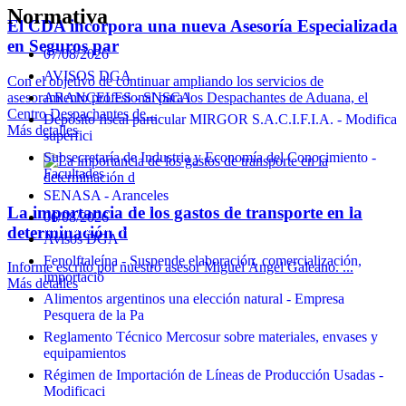
Normativa
El CDA incorpora una nueva Asesoría Especializada
en Seguros par
07/08/2026
AVISOS DGA
Con el objetivo de continuar ampliando los servicios de
asesoramiento profesional para los Despachantes de Aduana, el
ARANCELES - SNSCA
Centro Despachantes de...
Depósito fiscal particular MIRGOR S.A.C.I.F.I.A. - Modifica
Más detalles
superfici
Subsecretaría de Industria y Economía del Conocimiento -
Facultades
SENASA - Aranceles
La importancia de los gastos de transporte en la
06/08/2026
determinación d
Avisos DGA
Fenolftaleína - Suspende elaboración, comercialización,
Informe escrito por nuestro asesor Miguel Ángel Galeano. ...
importació
Más detalles
Alimentos argentinos una elección natural - Empresa
Pesquera de la Pa
Reglamento Técnico Mercosur sobre materiales, envases y
equipamientos
Régimen de Importación de Líneas de Producción Usadas -
Modificaci