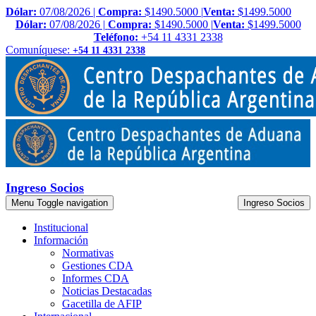
Dólar:
07/08/2026 |
Compra:
$1490.5000 |
Venta:
$1499.5000
Dólar:
07/08/2026 |
Compra:
$1490.5000 |
Venta:
$1499.5000
Teléfono:
+54 11 4331 2338
Comuníquese:
+54 11 4331 2338
Ingreso Socios
Menu
Toggle navigation
Ingreso Socios
Institucional
Información
Normativas
Gestiones CDA
Informes CDA
Noticias Destacadas
Gacetilla de AFIP