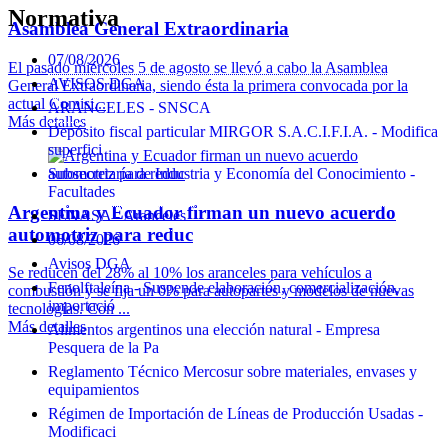
Normativa
Asamblea General Extraordinaria
07/08/2026
El pasado miércoles 5 de agosto se llevó a cabo la Asamblea
AVISOS DGA
General Extraordinaria, siendo ésta la primera convocada por la
actual Comisi...
ARANCELES - SNSCA
Más detalles
Depósito fiscal particular MIRGOR S.A.C.I.F.I.A. - Modifica
superfici
Subsecretaría de Industria y Economía del Conocimiento -
Facultades
Argentina y Ecuador firman un nuevo acuerdo
SENASA - Aranceles
automotriz para reduc
06/08/2026
Avisos DGA
Se reducen del 28% al 10% los aranceles para vehículos a
Fenolftaleína - Suspende elaboración, comercialización,
combustión y se fija un 0% para autopartes y modelos de nuevas
importació
tecnologías. Con ...
Más detalles
Alimentos argentinos una elección natural - Empresa
Pesquera de la Pa
Reglamento Técnico Mercosur sobre materiales, envases y
equipamientos
Régimen de Importación de Líneas de Producción Usadas -
Modificaci