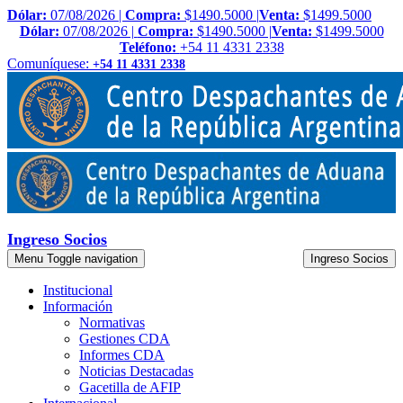
Dólar:
07/08/2026 |
Compra:
$1490.5000 |
Venta:
$1499.5000
Dólar:
07/08/2026 |
Compra:
$1490.5000 |
Venta:
$1499.5000
Teléfono:
+54 11 4331 2338
Comuníquese:
+54 11 4331 2338
Ingreso Socios
Menu
Toggle navigation
Ingreso Socios
Institucional
Información
Normativas
Gestiones CDA
Informes CDA
Noticias Destacadas
Gacetilla de AFIP