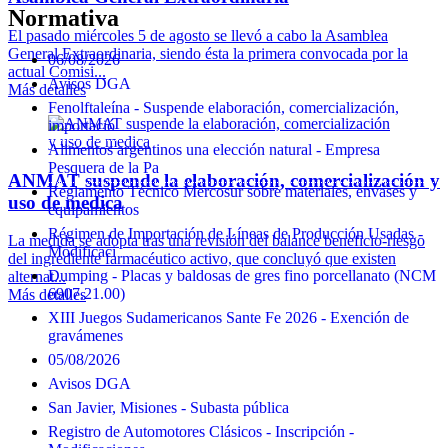
Normativa
El pasado miércoles 5 de agosto se llevó a cabo la Asamblea
General Extraordinaria, siendo ésta la primera convocada por la
06/08/2026
actual Comisi...
Avisos DGA
Más detalles
Fenolftaleína - Suspende elaboración, comercialización,
importació
Alimentos argentinos una elección natural - Empresa
Pesquera de la Pa
ANMAT suspende la elaboración, comercialización y
Reglamento Técnico Mercosur sobre materiales, envases y
uso de medica
equipamientos
Régimen de Importación de Líneas de Producción Usadas -
La medida se adopta tras una revisión del balance beneficio-riesgo
Modificaci
del ingrediente farmacéutico activo, que concluyó que existen
Dumping - Placas y baldosas de gres fino porcellanato (NCM
alternat...
6907.21.00)
Más detalles
XIII Juegos Sudamericanos Sante Fe 2026 - Exención de
gravámenes
05/08/2026
Avisos DGA
San Javier, Misiones - Subasta pública
Registro de Automotores Clásicos - Inscripción -