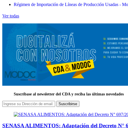
Régimen de Importación de Líneas de Producción Usadas - Mod
Ver todas
Suscríbase al newsletter del CDA y reciba las últimas novedades
Suscribirse
SENASA ALIMENTOS: Adaptación del Decreto N° 6