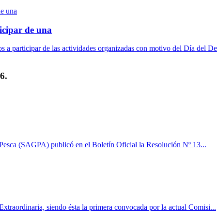
icipar de una
a participar de las actividades organizadas con motivo del Día del De
6.
 Pesca (SAGPA) publicó en el Boletín Oficial la Resolución Nº 13...
xtraordinaria, siendo ésta la primera convocada por la actual Comisi...