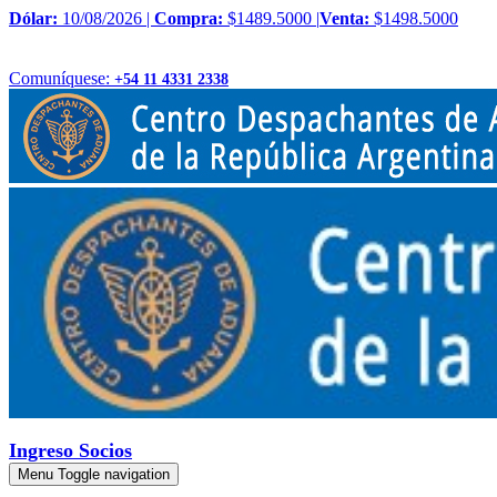
Dólar:
10/08/2026 |
Compra:
$1489.5000 |
Venta:
$1498.5000
Comuníquese:
+54 11 4331 2338
Ingreso Socios
Menu
Toggle navigation