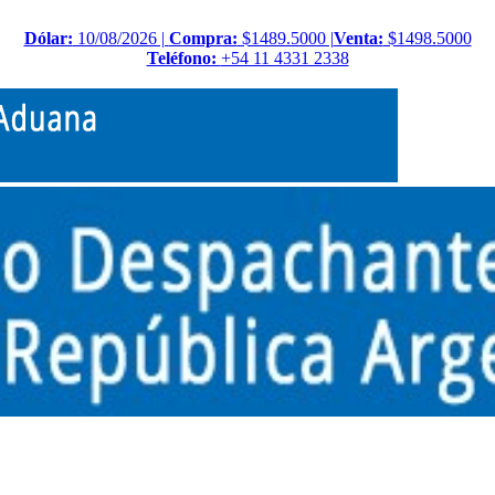
Dólar:
10/08/2026 |
Compra:
$1489.5000 |
Venta:
$1498.5000
Teléfono:
+54 11 4331 2338