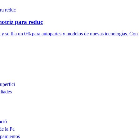
otriz para reduc
y se fija un 0% para autopartes y modelos de nuevas tecnologías. Con .
uperfici
ltades
ació
de la Pa
ipamientos