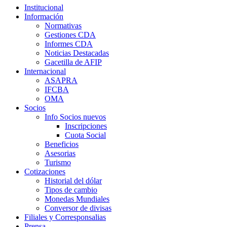
Institucional
Información
Normativas
Gestiones CDA
Informes CDA
Noticias Destacadas
Gacetilla de AFIP
Internacional
ASAPRA
IFCBA
OMA
Socios
Info Socios nuevos
Inscripciones
Cuota Social
Beneficios
Asesorias
Turismo
Cotizaciones
Historial del dólar
Tipos de cambio
Monedas Mundiales
Conversor de divisas
Filiales y Corresponsalias
Prensa