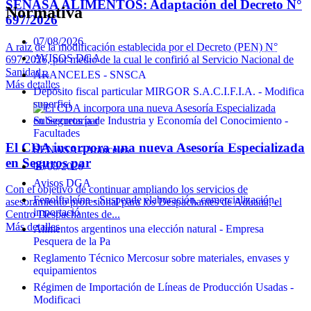
SENASA ALIMENTOS: Adaptación del Decreto N°
Normativa
697/2026
07/08/2026
A raíz de la modificación establecida por el Decreto (PEN) N°
AVISOS DGA
697/2026, por medio de la cual le confirió al Servicio Nacional de
Sanidad...
ARANCELES - SNSCA
Más detalles
Depósito fiscal particular MIRGOR S.A.C.I.F.I.A. - Modifica
superfici
Subsecretaría de Industria y Economía del Conocimiento -
Facultades
El CDA incorpora una nueva Asesoría Especializada
SENASA - Aranceles
en Seguros par
06/08/2026
Avisos DGA
Con el objetivo de continuar ampliando los servicios de
Fenolftaleína - Suspende elaboración, comercialización,
asesoramiento profesional para los Despachantes de Aduana, el
importació
Centro Despachantes de...
Más detalles
Alimentos argentinos una elección natural - Empresa
Pesquera de la Pa
Reglamento Técnico Mercosur sobre materiales, envases y
equipamientos
Régimen de Importación de Líneas de Producción Usadas -
Modificaci