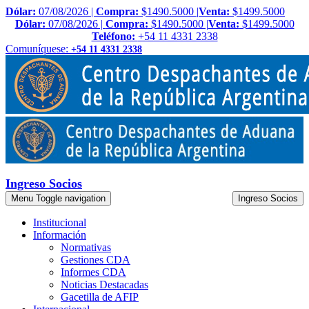
Dólar:
07/08/2026 |
Compra:
$1490.5000 |
Venta:
$1499.5000
Dólar:
07/08/2026 |
Compra:
$1490.5000 |
Venta:
$1499.5000
Teléfono:
+54 11 4331 2338
Comuníquese:
+54 11 4331 2338
Ingreso Socios
Menu
Toggle navigation
Ingreso Socios
Institucional
Información
Normativas
Gestiones CDA
Informes CDA
Noticias Destacadas
Gacetilla de AFIP