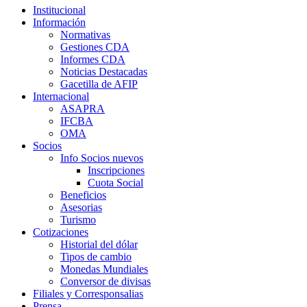
Institucional
Información
Normativas
Gestiones CDA
Informes CDA
Noticias Destacadas
Gacetilla de AFIP
Internacional
ASAPRA
IFCBA
OMA
Socios
Info Socios nuevos
Inscripciones
Cuota Social
Beneficios
Asesorias
Turismo
Cotizaciones
Historial del dólar
Tipos de cambio
Monedas Mundiales
Conversor de divisas
Filiales y Corresponsalias
Prensa