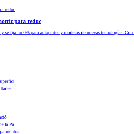
otriz para reduc
y se fija un 0% para autopartes y modelos de nuevas tecnologías. Con .
uperfici
ltades
ació
de la Pa
ipamientos