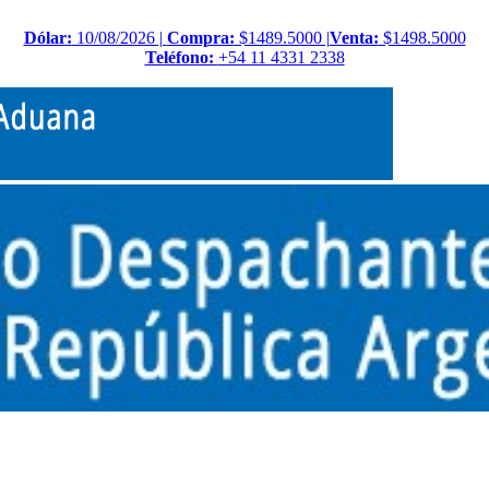
Dólar:
10/08/2026 |
Compra:
$1489.5000 |
Venta:
$1498.5000
Teléfono:
+54 11 4331 2338