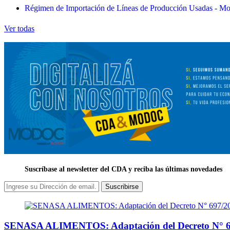
Régimen de Importación de Líneas de Producción Usadas - Mod
Ver todas
Suscríbase al newsletter del CDA y reciba las últimas novedades
Suscribirse
SENASA ALIMENTOS: Adaptación del Decreto N° 6