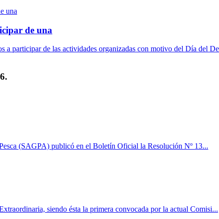
icipar de una
a participar de las actividades organizadas con motivo del Día del De
6.
 Pesca (SAGPA) publicó en el Boletín Oficial la Resolución Nº 13...
xtraordinaria, siendo ésta la primera convocada por la actual Comisi...