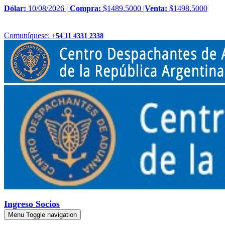
Dólar:
10/08/2026 |
Compra:
$1489.5000 |
Venta:
$1498.5000
Comuníquese:
+54 11 4331 2338
Ingreso Socios
Menu
Toggle navigation