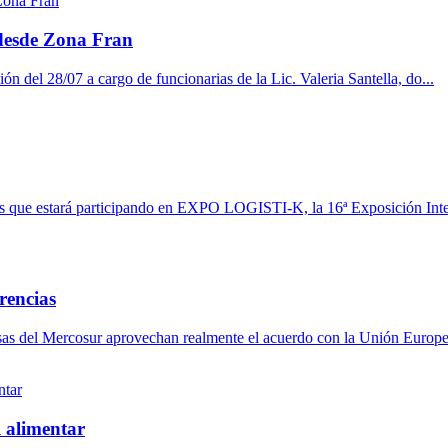
 desde Zona Fran
ón del 28/07 a cargo de funcionarias de la Lic. Valeria Santella, do...
 que estará participando en EXPO LOGISTI-K, la 16ª Exposición Inter
erencias
resas del Mercosur aprovechan realmente el acuerdo con la Unión Europe
l alimentar