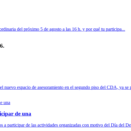
dinaria del próximo 5 de agosto a las 16 h. y por qué tu participa...
6.
del nuevo espacio de asesoramiento en el segundo piso del CDA, ya se p
icipar de una
a participar de las actividades organizadas con motivo del Día del De