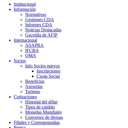
Institucional
Información
Normativas
Gestiones CDA
Informes CDA
Noticias Destacadas
Gacetilla de AFIP
Internacional
ASAPRA
IFCBA
OMA
Socios
Info Socios nuevos
Inscripciones
Cuota Social
Beneficios
Asesorias
Turismo
Cotizaciones
Historial del dólar
Tipos de cambio
Monedas Mundiales
Conversor de divisas
Filiales y Corresponsalias
Prensa