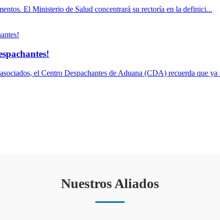
ntos. El Ministerio de Salud concentrará su rectoría en la definici...
espachantes!
s asociados, el Centro Despachantes de Aduana (CDA) recuerda que ya s
Nuestros Aliados