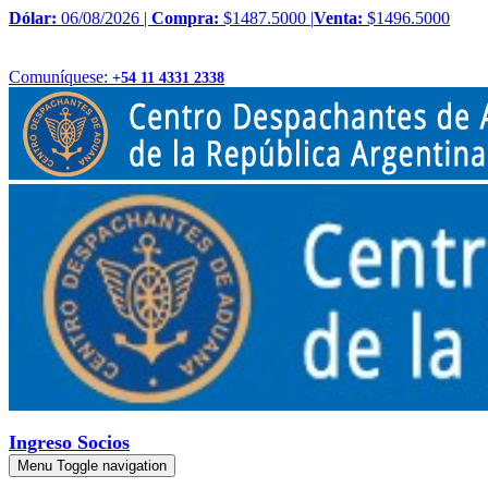
Dólar:
06/08/2026 |
Compra:
$1487.5000 |
Venta:
$1496.5000
Comuníquese:
+54 11 4331 2338
Ingreso Socios
Menu
Toggle navigation