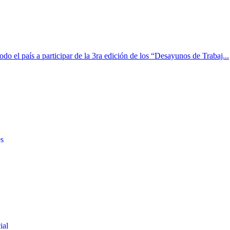
 el país a participar de la 3ra edición de los “Desayunos de Trabaj...
es
ial