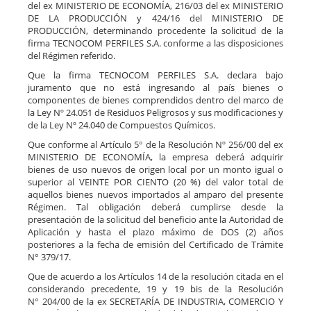
del ex MINISTERIO DE ECONOMÍA, 216/03 del ex MINISTERIO
DE LA PRODUCCIÓN y 424/16 del MINISTERIO DE
PRODUCCIÓN, determinando procedente la solicitud de la
firma TECNOCOM PERFILES S.A. conforme a las disposiciones
del Régimen referido.
Que la firma TECNOCOM PERFILES S.A. declara bajo
juramento que no está ingresando al país bienes o
componentes de bienes comprendidos dentro del marco de
la Ley Nº 24.051 de Residuos Peligrosos y sus modificaciones y
de la Ley Nº 24.040 de Compuestos Químicos.
Que conforme al Artículo 5° de la Resolución Nº 256/00 del ex
MINISTERIO DE ECONOMÍA, la empresa deberá adquirir
bienes de uso nuevos de origen local por un monto igual o
superior al VEINTE POR CIENTO (20 %) del valor total de
aquellos bienes nuevos importados al amparo del presente
Régimen. Tal obligación deberá cumplirse desde la
presentación de la solicitud del beneficio ante la Autoridad de
Aplicación y hasta el plazo máximo de DOS (2) años
posteriores a la fecha de emisión del Certificado de Trámite
N° 379/17.
Que de acuerdo a los Artículos 14 de la resolución citada en el
considerando precedente, 19 y 19 bis de la Resolución
N° 204/00 de la ex SECRETARÍA DE INDUSTRIA, COMERCIO Y