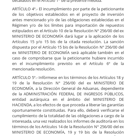
detallados en el Artículo 1° de la presente medida.
ARTÍCULO 4º.- El incumplimiento por parte de la peticionante
de los objetivos establecidos en el proyecto de inversión
antes mencionado y/o de las obligaciones establecidas en el
Régimen y/o de los límites para importación de repuestos
estipulados en el Artículo 10 de la Resolución Nº 256/00 del ex
MINISTERIO DE ECONOMÍA dará lugar a la aplicación de los
Artículos 15 y/o 15 bis de la citada resolución. La sanción
dispuesta por el Artículo 15 bis de la Resolución Nº 256/00 del
ex MINISTERIO DE ECONOMÍA será aplicable también en el
caso de comprobarse que la peticionante hubiere incurrido
en el incumplimiento previsto en el Artículo 6º de la
mencionada resolución.
ARTÍCULO 5º.- Infórmese en los términos de los Artículos 18 y
19 de la Resolución N° 256/00 del ex MINISTERIO DE
ECONOMÍA, a la Dirección General de Aduanas, dependiente
de la ADMINISTRACIÓN FEDERAL DE INGRESOS PÚBLICOS,
entidad autárquica en el ámbito del MINISTERIO DE
HACIENDA, a los efectos de que proceda a liberar las garantías
oportunamente constituidas. Para ello, deberá verificarse el
cumplimiento de la totalidad de las obligaciones a cargo de la
interesada, una vez realizados los informes de auditoría en los
términos de los Artículos 14 de la Resolución N° 256/00 del ex
MINISTERIO DE ECONOMÍA, 19 y 19 bis de la Resolución