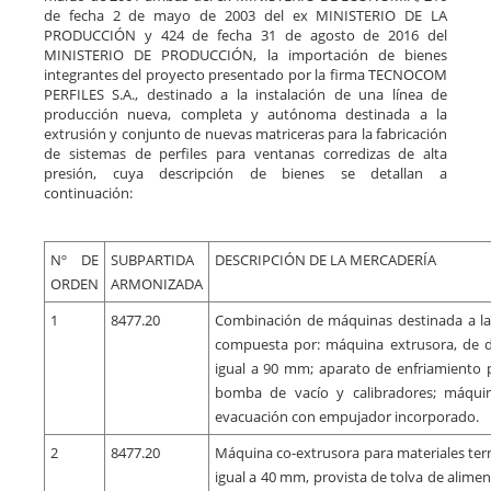
de fecha 2 de mayo de 2003 del ex MINISTERIO DE LA
PRODUCCIÓN y 424 de fecha 31 de agosto de 2016 del
MINISTERIO DE PRODUCCIÓN, la importación de bienes
integrantes del proyecto presentado por la firma TECNOCOM
PERFILES S.A., destinado a la instalación de una línea de
producción nueva, completa y autónoma destinada a la
extrusión y conjunto de nuevas matriceras para la fabricación
de sistemas de perfiles para ventanas corredizas de alta
presión, cuya descripción de bienes se detallan a
continuación:
Nº DE
SUBPARTIDA
DESCRIPCIÓN DE LA MERCADERÍA
ORDEN
ARMONIZADA
1
8477.20
Combinación de máquinas destinada a la f
compuesta por: máquina extrusora, de do
igual a 90 mm; aparato de enfriamiento 
bomba de vacío y calibradores; máquin
evacuación con empujador incorporado.
2
8477.20
Máquina co-extrusora para materiales term
igual a 40 mm, provista de tolva de alimen