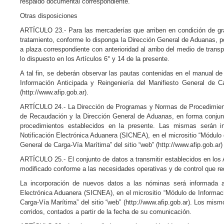
respaldo documental correspondiente.
Otras disposiciones
ARTÍCULO 23.- Para las mercaderías que arriben en condición de gran
tratamiento, conforme lo disponga la Dirección General de Aduanas, pod
a plaza correspondiente con anterioridad al arribo del medio de tra
lo dispuesto en los Artículos 6° y 14 de la presente.
A tal fin, se deberán observar las pautas contenidas en el manual de 
Información Anticipada y Reingeniería del Manifiesto General de C
(http://www.afip.gob.ar).
ARTÍCULO 24.- La Dirección de Programas y Normas de Procedimient
de Recaudación y la Dirección General de Aduanas, en forma conjun
procedimientos establecidos en la presente. Las mismas serán 
Notificación Electrónica Aduanera (SICNEA), en el micrositio “Módulo 
General de Carga-Vía Marítima” del sitio “web” (http://www.afip.gob.ar)
ARTÍCULO 25.- El conjunto de datos a transmitir establecidos en los A
modificado conforme a las necesidades operativas y de control que re
La incorporación de nuevos datos a las nóminas será informada a
Electrónica Aduanera (SICNEA), en el micrositio “Módulo de Informaci
Carga-Vía Marítima” del sitio “web” (http://www.afip.gob.ar). Los mis
corridos, contados a partir de la fecha de su comunicación.