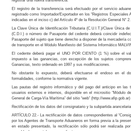
registrar una nueva transferencia.
El registro de la transferencia será efectuado por el servicio adua
registrado como Importador/Exportador en los “Registros Especiales A
indicadas en el inciso c) del Artículo 4º de la Resolución General N° 2
La Clave Única de Identificación Tributaria (C.U.I.T.)/Clave Única de 
(C.D.I.) o número de Pasaporte del cedente deberá coincidir indefec
Pasaporte del sujeto que tiene derecho a disponer de la mercadería co
de transporte en el Módulo Manifiesto del Sistema Informático MALVI
El cedente deberá pagar el UNO POR CIENTO (1 %) sobre el valo
impuesto a las ganancias, con excepción de los sujetos comprend
Ganancias, texto ordenado en 1997 y sus modificaciones.
No obstante lo expuesto, deberá efectuarse el endoso en el d
formalidades, conforme la normativa vigente.
Las pautas del registro informático y del pago del anticipo en las
usuarios externos e internos, disponible en el micrositio “Módulo d
General de Carga-Vía Marítima” del sitio “web” (http://www.afip.gob.ar)
Rectificación de los datos del consignatario y la subpartida arancelaria
ARTÍCULO 22.- La rectificación de datos correspondientes al “Consign
por los Agentes de Transporte Aduaneros en forma previa a la present
en estado presentado, la rectificación sólo podrá ser realizada p