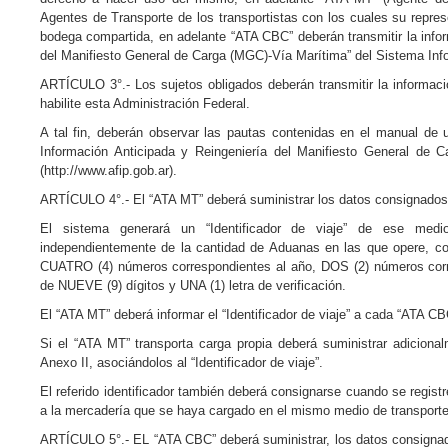
Agentes de Transporte de los transportistas con los cuales su repre
bodega compartida, en adelante “ATA CBC” deberán transmitir la infor
del Manifiesto General de Carga (MGC)-Vía Marítima” del Sistema In
ARTÍCULO 3°.- Los sujetos obligados deberán transmitir la informació
habilite esta Administración Federal.
A tal fin, deberán observar las pautas contenidas en el manual de u
Información Anticipada y Reingeniería del Manifiesto General de C
(http://www.afip.gob.ar).
ARTÍCULO 4°.- El “ATA MT” deberá suministrar los datos consignados 
El sistema generará un “Identificador de viaje” de ese medio 
independientemente de la cantidad de Aduanas en las que opere, co
CUATRO (4) números correspondientes al año, DOS (2) números corres
de NUEVE (9) dígitos y UNA (1) letra de verificación.
El “ATA MT” deberá informar el “Identificador de viaje” a cada “ATA CB
Si el “ATA MT” transporta carga propia deberá suministrar adicional
Anexo II, asociándolos al “Identificador de viaje”.
El referido identificador también deberá consignarse cuando se regis
a la mercadería que se haya cargado en el mismo medio de transporte c
ARTÍCULO 5°.- EL “ATA CBC” deberá suministrar, los datos consignado