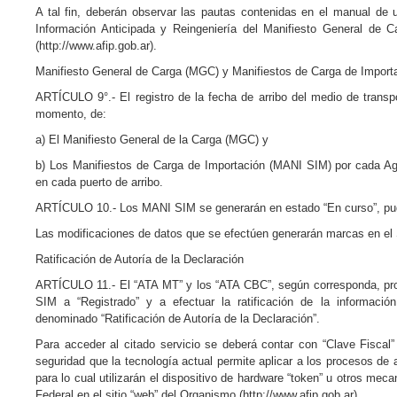
A tal fin, deberán observar las pautas contenidas en el manual de u
Información Anticipada y Reingeniería del Manifiesto General de C
(http://www.afip.gob.ar).
Manifiesto General de Carga (MGC) y Manifiestos de Carga de Impor
ARTÍCULO 9°.- El registro de la fecha de arribo del medio de transpo
momento, de:
a) El Manifiesto General de la Carga (MGC) y
b) Los Manifiestos de Carga de Importación (MANI SIM) por cada Ag
en cada puerto de arribo.
ARTÍCULO 10.- Los MANI SIM se generarán en estado “En curso”, pudi
Las modificaciones de datos que se efectúen generarán marcas en el
Ratificación de Autoría de la Declaración
ARTÍCULO 11.- El “ATA MT” y los “ATA CBC”, según corresponda, pro
SIM a “Registrado” y a efectuar la ratificación de la informaci
denominado “Ratificación de Autoría de la Declaración”.
Para acceder al citado servicio se deberá contar con “Clave Fisca
seguridad que la tecnología actual permite aplicar a los procesos de 
para lo cual utilizarán el dispositivo de hardware “token” u otros me
Federal en el sitio “web” del Organismo (http://www.afip.gob.ar).