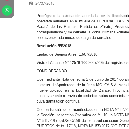
24/07/2018
Prorrógase la habilitación acordada por la Reso
operativa aduanera en el muelle de TERMINAL LAS PA
Paraná de las Palmas, Partido de Zárate, Provinci
correspondiente y se delimite la Zona Primaria Aduane
operaciones aduaneras de carga de cereales.
Resolución 55/2018
Ciudad de Buenos Aires, 18/07/2018
Visto el Alcance N° 12579-100-2007/205 del regi
CONSIDERANDO
Que mediante Nota de fecha 2 de Junio de 2017 obrante 
carácter de Apoderado, de la firma MOLCA S.A, se solic
muelle ubicado en la localidad de Zárate, Provinc
sucesivamente a través de distintos actos administrativ
cuya tramitación continúa.
Que en función de lo manifestado en la NOTA N° 94
la Sección Inspección Operativa de fs. 10, la NOTA
N° 518/2017 (SDG OAM) de esta Subdirección Gen
PUERTOS de fs. 17/18, NOTA N° 155/2017 (OF. DEPÓ