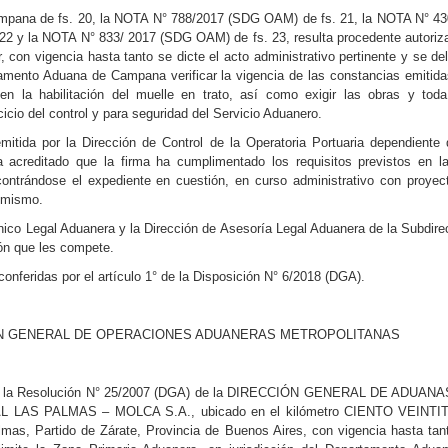
pana de fs. 20, la NOTA N° 788/2017 (SDG OAM) de fs. 21, la NOTA N° 43
22 y la NOTA N° 833/ 2017 (SDG OAM) de fs. 23, resulta procedente autoriza
 con vigencia hasta tanto se dicte el acto administrativo pertinente y se del
amento Aduana de Campana verificar la vigencia de las constancias emitida
en la habilitación del muelle en trato, así como exigir las obras y toda
icio del control y para seguridad del Servicio Aduanero.
 por la Dirección de Control de la Operatoria Portuaria dependiente 
ditado que la firma ha cumplimentado los requisitos previstos en l
ntrándose el expediente en cuestión, en curso administrativo con proyec
l mismo.
nico Legal Aduanera y la Dirección de Asesoría Legal Aduanera de la Subdire
ón que les compete.
conferidas por el artículo 1° de la Disposición N° 6/2018 (DGA).
ÓN GENERAL DE OPERACIONES ADUANERAS METROPOLITANAS
 por la Resolución N° 25/2007 (DGA) de la DIRECCIÓN GENERAL DE ADUANA
INAL LAS PALMAS – MOLCA S.A., ubicado en el kilómetro CIENTO VEINT
mas, Partido de Zárate, Provincia de Buenos Aires, con vigencia hasta tan