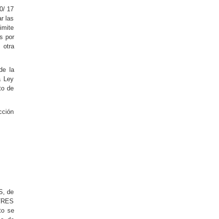
0/ 17
r las
imite
s por
 otra
de la
a Ley
to de
cción
S, de
ITRES
to se