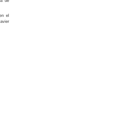
na de
en el
avier