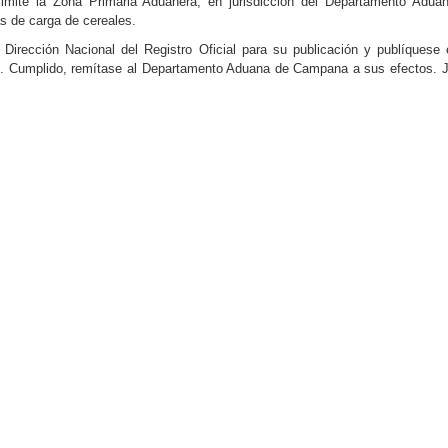
elimite la Zona Primaria Aduanera, en jurisdicción del Departamento Adua
s de carga de cereales.
rección Nacional del Registro Oficial para su publicación y publíquese 
mplido, remítase al Departamento Aduana de Campana a sus efectos. J