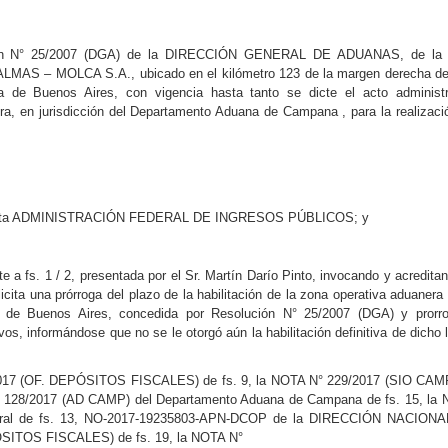
lución N° 25/2007 (DGA) de la DIRECCIÓN GENERAL DE ADUANAS, de la
LMAS – MOLCA S.A., ubicado en el kilómetro 123 de la margen derecha de
a de Buenos Aires, con vigencia hasta tanto se dicte el acto administr
ra, en jurisdicción del Departamento Aduana de Campana , para la realizaci
stro esta ADMINISTRACIÓN FEDERAL DE INGRESOS PÚBLICOS; y
a fs. 1 / 2, presentada por el Sr. Martín Darío Pinto, invocando y acreditan
ita una prórroga del plazo de la habilitación de la zona operativa aduanera 
ia de Buenos Aires, concedida por Resolución N° 25/2007 (DGA) y prorr
os, informándose que no se le otorgó aún la habilitación definitiva de dicho l
/2017 (OF. DEPÓSITOS FISCALES) de fs. 9, la NOTA N° 229/2017 (SIO CAM
 N° 128/2017 (AD CAMP) del Departamento Aduana de Campana de fs. 15, la
eral de fs. 13, NO-2017-19235803-APN-DCOP de la DIRECCIÓN NACION
SITOS FISCALES) de fs. 19, la NOTA N°