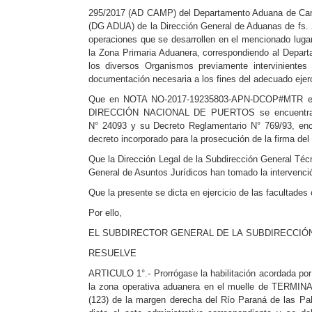
295/2017 (AD CAMP) del Departamento Aduana de Cam
(DG ADUA) de la Dirección General de Aduanas de fs. 
operaciones que se desarrollen en el mencionado lugar,
la Zona Primaria Aduanera, correspondiendo al Depart
los diversos Organismos previamente intervinientes 
documentación necesaria a los fines del adecuado ejerc
Que en NOTA NO-2017-19235803-APN-DCOP#MTR emitida
DIRECCIÓN NACIONAL DE PUERTOS se encuentra acre
N° 24093 y su Decreto Reglamentario N° 769/93, enco
decreto incorporado para la prosecución de la firma de
Que la Dirección Legal de la Subdirección General Téc
General de Asuntos Jurídicos han tomado la intervenci
Que la presente se dicta en ejercicio de las facultades 
Por ello,
EL SUBDIRECTOR GENERAL DE LA SUBDIRECCI
RESUELVE
ARTICULO 1°.- Prorrógase la habilitación acordada
la zona operativa aduanera en el muelle de TERM
(123) de la margen derecha del Río Paraná de las Pal