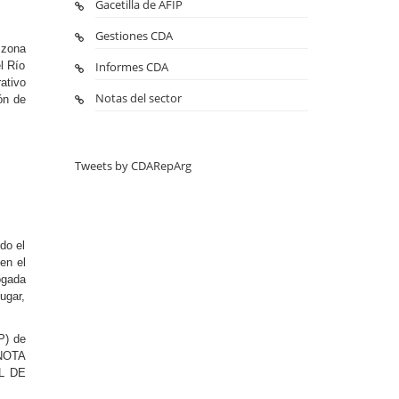
Gacetilla de AFIP
Gestiones CDA
 zona
l Río
Informes CDA
ativo
Notas del sector
ón de
Tweets by CDARepArg
do el
en el
ogada
ugar,
P) de
 NOTA
AL DE