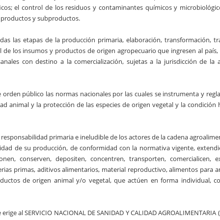
icos; el control de los residuos y contaminantes químicos y microbiológic
s productos y subproductos.
as las etapas de la producción primaria, elaboración, transformación, tr
l de los insumos y productos de origen agropecuario que ingresen al país,
anales con destino a la comercialización, sujetas a la jurisdicción de la 
 de orden público las normas nacionales por las cuales se instrumenta y regl
ad animal y la protección de las especies de origen vegetal y la condición 
la responsabilidad primaria e ineludible de los actores de la cadena agroalime
calidad de su producción, de conformidad con la normativa vigente, extend
onen, conserven, depositen, concentren, transporten, comercialicen, 
ias primas, aditivos alimentarios, material reproductivo, alimentos para a
ductos de origen animal y/o vegetal, que actúen en forma individual, c
ley se erige al SERVICIO NACIONAL DE SANIDAD Y CALIDAD AGROALIMENTARIA 