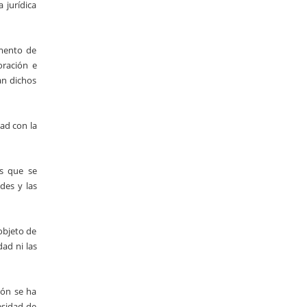
 jurídica
amento de
oración e
an dichos
dad con la
os que se
des y las
objeto de
ad ni las
ión se ha
esidad de