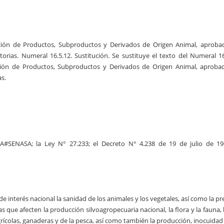
ión de Productos, Subproductos y Derivados de Origen Animal, aproba
orias. Numeral 16.5.12. Sustitución. Se sustituye el texto del Numeral 16
ión de Productos, Subproductos y Derivados de Origen Animal, aproba
as.
A#SENASA; la Ley N° 27.233; el Decreto N° 4.238 de 19 de julio de 1
de interés nacional la sanidad de los animales y los vegetales, así como la p
s que afecten la producción silvoagropecuaria nacional, la flora y la fauna, 
grícolas, ganaderas y de la pesca, así como también la producción, inocuidad