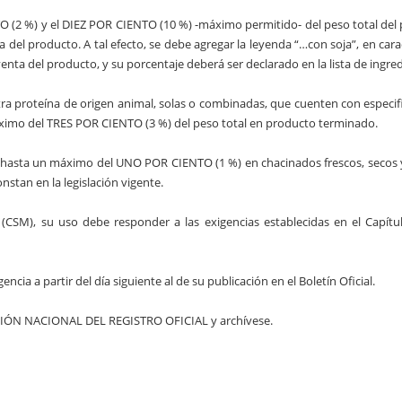
 (2 %) y el DIEZ POR CIENTO (10 %) -máximo permitido- del peso total del
del producto. A tal efecto, se debe agregar la leyenda “…con soja”, en cara
enta del producto, y su porcentaje deberá ser declarado en la lista de ingre
tra proteína de origen animal, solas o combinadas, que cuenten con especif
áximo del TRES POR CIENTO (3 %) del peso total en producto terminado.
uso hasta un máximo del UNO POR CIENTO (1 %) en chacinados frescos, secos 
nstan en la legislación vigente.
CSM), su uso debe responder a las exigencias establecidas en el Capítul
cia a partir del día siguiente al de su publicación en el Boletín Oficial.
CCIÓN NACIONAL DEL REGISTRO OFICIAL y archívese.