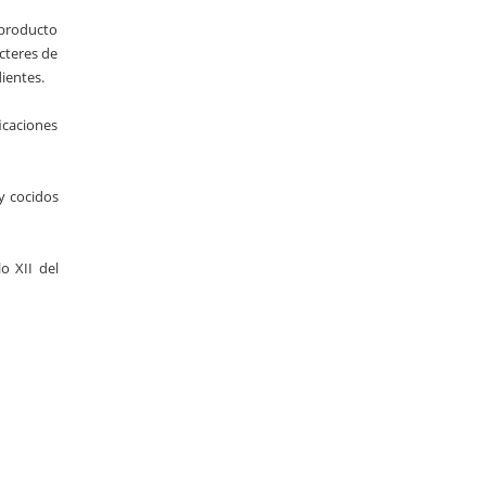
 producto
cteres de
dientes.
icaciones
y cocidos
o XII del