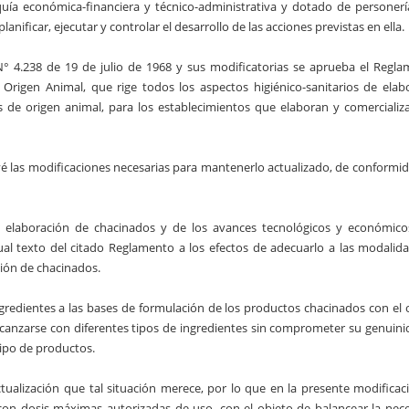
ía económica-financiera y técnico-administrativa y dotado de personería
anificar, ejecutar y controlar el desarrollo de las acciones previstas en ella.
N° 4.238 de 19 de julio de 1968 y sus modificatorias se aprueba el Regl
rigen Animal, que rige todos los aspectos higiénico-sanitarios de elab
os de origen animal, para los establecimientos que elaboran y comercializ
revé las modificaciones necesarias para mantenerlo actualizado, de conformi
a elaboración de chacinados y de los avances tecnológicos y económic
tual texto del citado Reglamento a los efectos de adecuarlo a las modalida
ción de chacinados.
ingredientes a las bases de formulación de los productos chacinados con el 
lcanzarse con diferentes tipos de ingredientes sin comprometer su genuinid
tipo de productos.
 actualización que tal situación merece, por lo que en la presente modificac
s con dosis máximas autorizadas de uso, con el objeto de balancear la nec