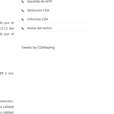
Gacetilla de AFIP
Gestiones CDA
Informes CDA
do por el
Notas del sector
.5.12 del
do por el
Tweets by CDARepArg
968 y sus
revención,
la calidad
 y calidad