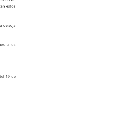
zan estos
a de soja
nes a los
del 19 de