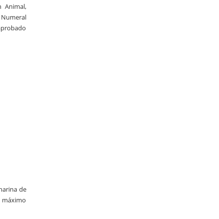
 Animal,
l Numeral
 aprobado
harina de
un máximo