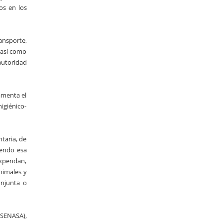
os en los
ansporte,
 así como
autoridad
amenta el
higiénico-
ntaria, de
iendo esa
expendan,
nimales y
onjunta o
(SENASA),