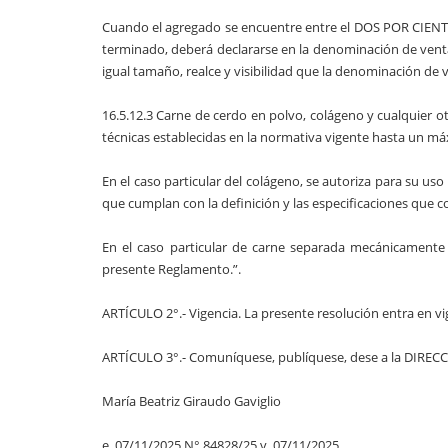
Cuando el agregado se encuentre entre el DOS POR CIENTO
terminado, deberá declararse en la denominación de venta 
igual tamaño, realce y visibilidad que la denominación de v
16.5.12.3 Carne de cerdo en polvo, colágeno y cualquier o
técnicas establecidas en la normativa vigente hasta un m
En el caso particular del colágeno, se autoriza para su 
que cumplan con la definición y las especificaciones que co
En el caso particular de carne separada mecánicamente (
presente Reglamento.”.
ARTÍCULO 2°.- Vigencia. La presente resolución entra en vigen
ARTÍCULO 3°.- Comuníquese, publíquese, dese a la DIRE
María Beatriz Giraudo Gaviglio
e. 07/11/2025 N° 84828/25 v. 07/11/2025