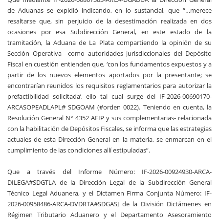
de Aduanas se expidió indicando, en lo sustancial, que “…merece
resaltarse que, sin perjuicio de la desestimación realizada en dos
ocasiones por esa Subdirección General, en este estado de la
tramitación, la Aduana de La Plata compartiendo la opinión de su
Sección Operativa –como autoridades jurisdiccionales del Depósito
Fiscal en cuestión entienden que, ‘con los fundamentos expuestos y a
partir de los nuevos elementos aportados por la presentante; se
encontrarían reunidos los requisitos reglamentarios para autorizar la
prefactibilidad solicitada’, ello tal cual surge del IF-2026-00690170-
ARCASOPEADLAPL# SDGOAM (#orden 0022). Teniendo en cuenta, la
Resolución General N° 4352 AFIP y sus complementarias- relacionada
con la habilitación de Depósitos Fiscales, se informa que las estrategias
actuales de esta Dirección General en la materia, se enmarcan en el
cumplimiento de las condiciones allí estipuladas”.
Que a través del Informe Número: IF-2026-00924930-ARCA-
DILEGA#SDGTLA de la Dirección Legal de la Subdirección General
Técnico Legal Aduanera, y el Dictamen Firma Conjunta Número: IF-
2026-00958486-ARCA-DVDRTA#SDGASJ de la División Dictámenes en
Régimen Tributario Aduanero y el Departamento Asesoramiento