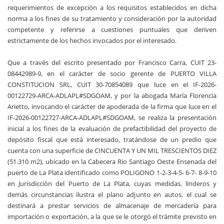
requerimientos de excepción a los requisitos establecidos en dicha
norma a los fines de su tratamiento y consideración por la autoridad
competente y referirse a cuestiones puntuales que deriven
estrictamente de los hechos invocados por el interesado.
Que a través del escrito presentado por Francisco Carra, CUIT 23-
08442989-9, en el carácter de socio gerente de PUERTO VILLA
CONSTITUCION SRL, CUIT 30-70854089 que luce en el IF-2026-
00122729-ARCA-ADLAPL#SDGOAM, y por la abogada María Florencia
Arietto, invocando el carácter de apoderada de la firma que luce en el
IF-2026-00122727-ARCA-ADLAPL#SDGOAM, se realiza la presentación
inicial a los fines de la evaluación de prefactibilidad del proyecto de
depósito fiscal que está interesado, tratándose de un predio que
cuenta con una superficie de CINCUENTA Y UN MIL TRESCIENTOS DIEZ
(51.310 m2), ubicado en la Cabecera Rio Santiago Oeste Ensenada del
puerto de La Plata identificado como POLIGONO 1-2-3-4-5- 6-7- 8-9-10
en Jurisdicción del Puerto de La Plata, cuyas medidas, linderos y
demás circunstancias ilustra el plano adjunto en autos, el cual se
destinará a prestar servicios de almacenaje de mercadería para
importación o exportación, a la que se le otorgó el trámite previsto en