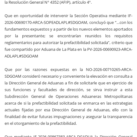
la Resolución General N° 4352 (AFIP), artículo 4°.
Que en oportunidad de intervenir la Sección Operativa mediante IF-
2026-00690170-ARCA-SOPEADLAPL#SDGOAM, concluyó que “…con los
fundamentos expuestos y a partir de los nuevos elementos aportados
por la presentante; se encontrarían reunidos los requisitos
reglamentarios para autorizar la prefactibilidad solicitada”, criterio que
fue compartido por Aduana de La Plata en la PV-2026-00690923-ARCA-
ADLAPL#SDGOAM
Que por las razones expuestas en la NO-2026-00710265-ARCA-
SDGOAM consideró necesario y conveniente la elevación en consulta a
la Dirección General de Aduanas a fin de solicitarle que en ejercicio de
sus funciones y facultades de dirección, se sirva instruir a esta
Subdirección General de Operaciones Aduaneras Metropolitanas
acerca de si la prefactibilidad solicitada se enmarca en las estrategias
actuales fijadas por esa Dirección General de Aduanas, ello con la
finalidad de evitar futuras impugnaciones y asegurar la transparencia
en el otorgamiento de la prefactibilidad.
Que mediante IF-2026-00867383-ARCA-DGADUA la Dirección General