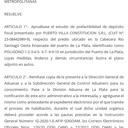
METROPOLITANAS
RESUELVE:
ARTICULO 1°.- Apruébase el estudio de prefactibilidad de depósito
fiscal presentado por PUERTO VILLA CONSTITUCION S.R.L. (CUIT N°
23-08442989-9), respecto del predio ubicado en la Cabecera Rio
Santiago Oeste Ensenada del puerto de La Plata, identificado como
POLIGONO 1-2-3-4-5- 6-7- 8-9-10 en Jurisdicción del Puerto de La Plata,
cuyas medidas, linderos y demás circunstancias ilustra el plano
adjunto en autos.
ARTICULO 2º.- Remítase copia de la presente a la Dirección General de
Aduanas y a la Subdirección General de Control Aduanero para su
conocimiento. Pase a la División Aduana de La Plata para la
notificación de este acto administrativo a la interesada, y agréguese el
mismo como antecedente al expediente electrónico por el que tramite
el proceso de habilitación, durante el cual dicha unidad orgánica
deberá proceder acorde a las pautas previstas en la Instrucción
General Número: IG-2020-1-E-AFIP-SDGOAM, los Correos Electrónicos
Oficiales Nros. 120/20 (SDG OAM) y 27/2022 (SDG OAM) y las