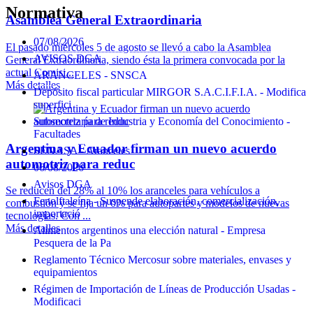
Normativa
Asamblea General Extraordinaria
07/08/2026
El pasado miércoles 5 de agosto se llevó a cabo la Asamblea
AVISOS DGA
General Extraordinaria, siendo ésta la primera convocada por la
actual Comisi...
ARANCELES - SNSCA
Más detalles
Depósito fiscal particular MIRGOR S.A.C.I.F.I.A. - Modifica
superfici
Subsecretaría de Industria y Economía del Conocimiento -
Facultades
Argentina y Ecuador firman un nuevo acuerdo
SENASA - Aranceles
automotriz para reduc
06/08/2026
Avisos DGA
Se reducen del 28% al 10% los aranceles para vehículos a
Fenolftaleína - Suspende elaboración, comercialización,
combustión y se fija un 0% para autopartes y modelos de nuevas
importació
tecnologías. Con ...
Más detalles
Alimentos argentinos una elección natural - Empresa
Pesquera de la Pa
Reglamento Técnico Mercosur sobre materiales, envases y
equipamientos
Régimen de Importación de Líneas de Producción Usadas -
Modificaci