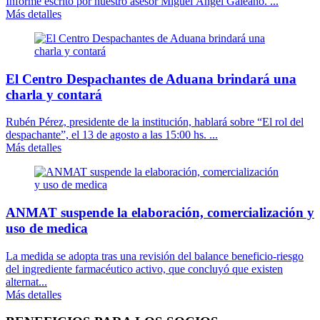
Informe escrito por nuestro asesor Miguel Ángel Galeano. ...
Más detalles
El Centro Despachantes de Aduana brindará una
charla y contará
Rubén Pérez, presidente de la institución, hablará sobre “El rol del
despachante”, el 13 de agosto a las 15:00 hs. ...
Más detalles
ANMAT suspende la elaboración, comercialización y
uso de medica
La medida se adopta tras una revisión del balance beneficio-riesgo
del ingrediente farmacéutico activo, que concluyó que existen
alternat...
Más detalles