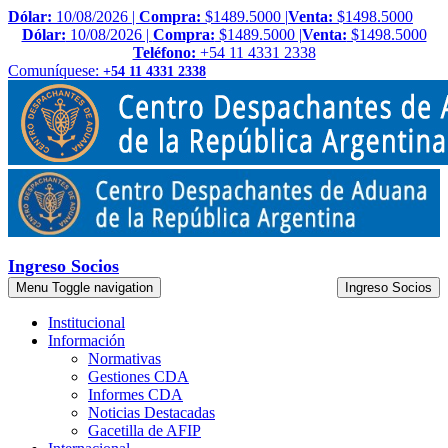
Dólar:
10/08/2026 |
Compra:
$1489.5000 |
Venta:
$1498.5000
Dólar:
10/08/2026 |
Compra:
$1489.5000 |
Venta:
$1498.5000
Teléfono:
+54 11 4331 2338
Comuníquese:
+54 11 4331 2338
Ingreso Socios
Menu
Toggle navigation
Ingreso Socios
Institucional
Información
Normativas
Gestiones CDA
Informes CDA
Noticias Destacadas
Gacetilla de AFIP