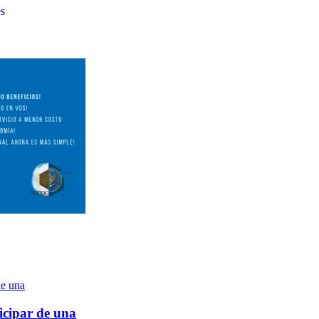
es
icipar de una