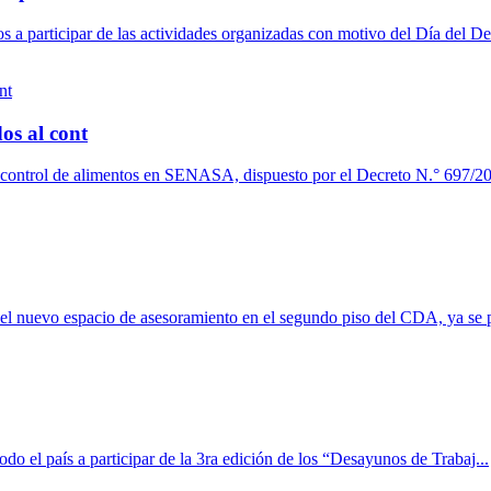
a participar de las actividades organizadas con motivo del Día del De
os al cont
l control de alimentos en SENASA, dispuesto por el Decreto N.° 697/20
del nuevo espacio de asesoramiento en el segundo piso del CDA, ya se p
 el país a participar de la 3ra edición de los “Desayunos de Trabaj...