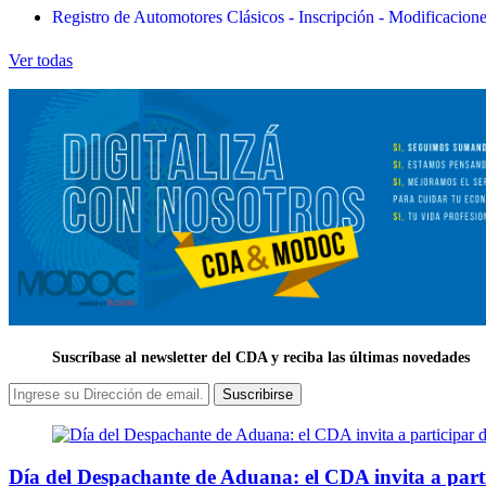
Registro de Automotores Clásicos - Inscripción - Modificacion
Ver todas
Suscríbase al newsletter del CDA y reciba las últimas novedades
Suscribirse
Día del Despachante de Aduana: el CDA invita a part