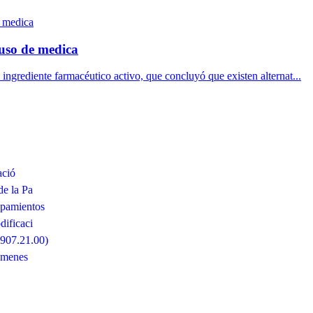
uso de medica
 ingrediente farmacéutico activo, que concluyó que existen alternat...
ació
de la Pa
ipamientos
ificaci
6907.21.00)
ámenes