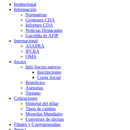
Institucional
Información
Normativas
Gestiones CDA
Informes CDA
Noticias Destacadas
Gacetilla de AFIP
Internacional
ASAPRA
IFCBA
OMA
Socios
Info Socios nuevos
Inscripciones
Cuota Social
Beneficios
Asesorias
Turismo
Cotizaciones
Historial del dólar
Tipos de cambio
Monedas Mundiales
Conversor de divisas
Filiales y Corresponsalias
Prensa