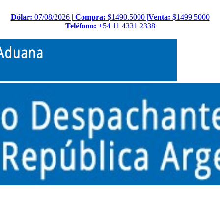
Dólar:
07/08/2026 |
Compra:
$1490.5000 |
Venta:
$1499.5000
Teléfono:
+54 11 4331 2338