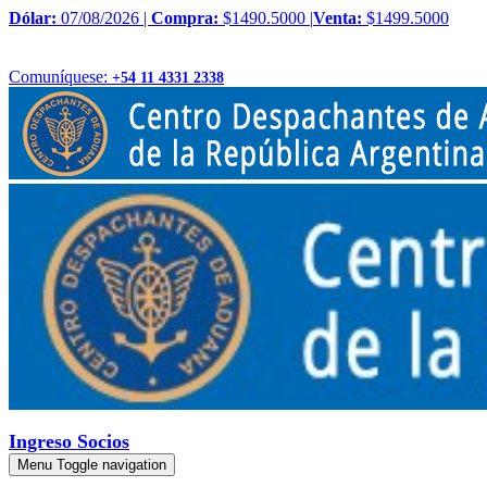
Dólar:
07/08/2026 |
Compra:
$1490.5000 |
Venta:
$1499.5000
Comuníquese:
+54 11 4331 2338
Ingreso Socios
Menu
Toggle navigation