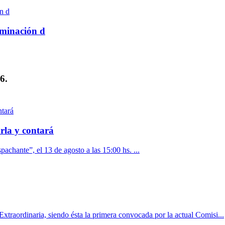
rminación d
6.
rla y contará
pachante”, el 13 de agosto a las 15:00 hs. ...
xtraordinaria, siendo ésta la primera convocada por la actual Comisi...